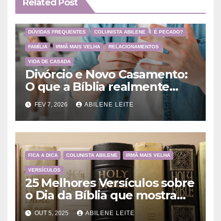
Related Post
DÚVIDAS FREQUENTES
COLUNISTA ABILENE
É PECADO?
FAMÍLIA
IRMÃ MAIS VELHA
RELACIONAMENTOS
VIDA DE CASADA
Divórcio e Novo Casamento:
O que a Bíblia realmente
ensina
FEV 7, 2026
ABILENE LEITE
FICA A DICA
COLUNISTA ABILENE
IRMÃ MAIS VELHA
VERSÍCULOS
25 Melhores Versículos sobre
o Dia da Bíblia que mostram
a importância da Palavra de
OUT 5, 2025
ABILENE LEITE
Deus