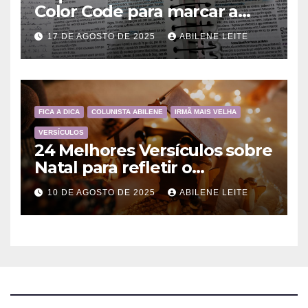
Color Code para marcar a
Bíblia?
17 DE AGOSTO DE 2025
ABILENE LEITE
FICA A DICA
COLUNISTA ABILENE
IRMÃ MAIS VELHA
VERSÍCULOS
24 Melhores Versículos sobre
Natal para refletir o
Nascimento de Jesus
10 DE AGOSTO DE 2025
ABILENE LEITE