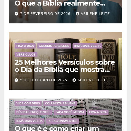
O que a Bíblia realmente
ensina
7 DE FEVEREIRO DE 2026
ABILENE LEITE
FICA A DICA
COLUNISTA ABILENE
IRMÃ MAIS VELHA
VERSÍCULOS
25 Melhores Versículos sobre
o Dia da Bíblia que mostram
a importância da Palavra de
5 DE OUTUBRO DE 2025
ABILENE LEITE
Deus
VIDA COM DEUS
COLUNISTA ABILENE
DÚVIDAS FREQUENTES
FAÇA VOCÊ MESMA
FICA A DICA
IRMÃ MAIS VELHA
RELACIONAMENTOS
O que é e como criar um