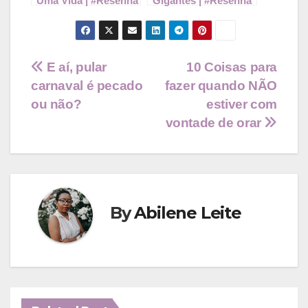
Uma Vida | #Resenha
Gigantes | #Resenha
Navegação
E aí, pular
10 Coisas para
carnaval é pecado
fazer quando NÃO
de
ou não?
estiver com
Post
vontade de orar
By
Abilene Leite