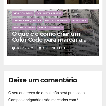
VIDA COM DEUS
COLUNISTA ABILENE
DÚVIDAS FREQUENTES
FAÇA VOCÊ MESMA
FICA A DICA
IRMÃ MAIS VELHA
RELACIONAMENTOS
O que é e como criar um
Color Code para marcar a
Bíblia?
AGO 17, 2025
ABILENE LEITE
Deixe um comentário
O seu endereço de e-mail não será publicado.
Campos obrigatórios são marcados com
*