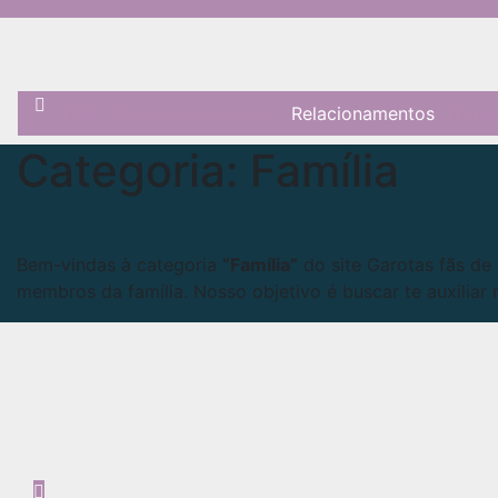
Skip
to
content
Início
Sobre
É pecado?
Relacionamentos
Dúvid
Categoria:
Família
Bem-vindas à categoria
“Família”
do site Garotas fãs de 
membros da família. Nosso objetivo é buscar te auxilia