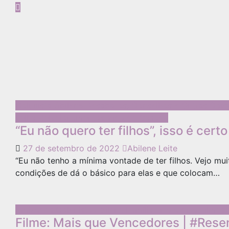
Colunista Abilene
Desabafos, Conselhos e Outras Coi
velha
Relacionamentos
Vida de Casada
“Eu não quero ter filhos”, isso é cert
27 de setembro de 2022
Abilene Leite
“Eu não tenho a mínima vontade de ter filhos. Vejo mu
condições de dá o básico para elas e que colocam…
Amizades
Colunista Abilene
Família
Fica a dica
Filmes
Filme: Mais que Vencedores | #Rese