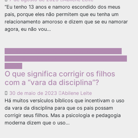
“Eu tenho 13 anos e namoro escondido dos meus
pais, porque eles não permitem que eu tenha um
relacionamento amoroso e dizem que se eu namorar
agora, eu não vou…
Família
Colunista Abilene
Dúvidas frequentes
Irmã
mais velha
Relacionamentos
Vida com Deus
Vida de
Casada
O que significa corrigir os filhos
com a “vara da disciplina”?
30 de maio de 2023
Abilene Leite
Há muitos versículos bíblicos que incentivam o uso
da vara da disciplina para que os pais possam
corrigir seus filhos. Mas a psicologia e pedagogia
moderna dizem que o uso…