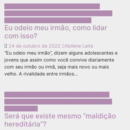
Família
Áreas emocionais
Colunista Abilene
Desabafos, Conselhos e Outras Coisas
Irmã mais
velha
Relacionamentos
Vida de Solteira
Eu odeio meu irmão, como lidar
com isso?
24 de outubro de 2022
Abilene Leite
“Eu odeio meu irmão”, dizem alguns adolescentes e
jovens que assim como você convive diariamente
com seu irmão ou irmã, seja mais novo ou mais
velho. A rivalidade entre irmãos…
Dúvidas frequentes
Áreas emocionais
Colunista
Abilene
Família
Irmã mais velha
Relacionamentos
Vida com Deus
Será que existe mesmo “maldição
hereditária”?