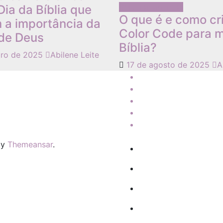
Relacionamentos
Dia da Bíblia que
O que é e como cr
 a importância da
Color Code para m
 de Deus
Bíblia?
bro de 2025
Abilene Leite
17 de agosto de 2025
A
by
Themeansar
.