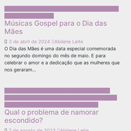
Música
Colunista Abilene
Dia das Mães
Família
Fica
a dica
Irmã mais velha
Músicas Gospel para o Dia das
Mães
3 de abril de 2024
Abilene Leite
O Dia das Mães é uma data especial comemorada
no segundo domingo do mês de maio. E para
celebrar o amor e a dedicação que as mulheres que
nos geraram…
Áreas emocionais
Colunista Abilene
Desabafos,
Conselhos e Outras Coisas
Família
Irmã mais velha
Namoro
Relacionamentos
Vida de Solteira
Qual o problema de namorar
escondido?
7 de agosto de 2023
Abilene Leite