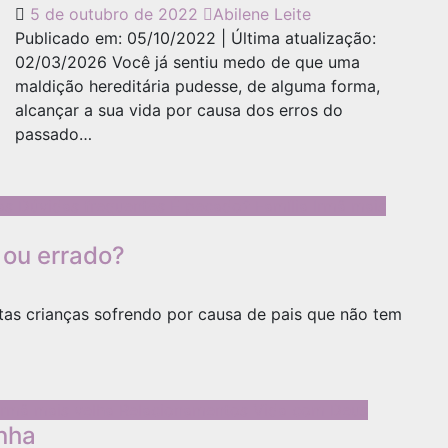
5 de outubro de 2022
Abilene Leite
Publicado em: 05/10/2022 | Última atualização:
02/03/2026 Você já sentiu medo de que uma
maldição hereditária pudesse, de alguma forma,
alcançar a sua vida por causa dos erros do
passado…
sas
Dúvidas frequentes
É pecado?
Família
Irmã mais
o ou errado?
itas crianças sofrendo por causa de pais que não tem
Irmã mais velha
Relacionamentos
Vida com Deus
nha