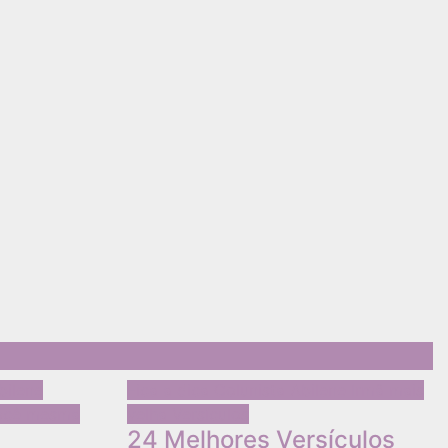
bilene
Fica a dica
Colunista Abilene
Irmã mais
ocê mesma
velha
Versículos
24 Melhores Versículos