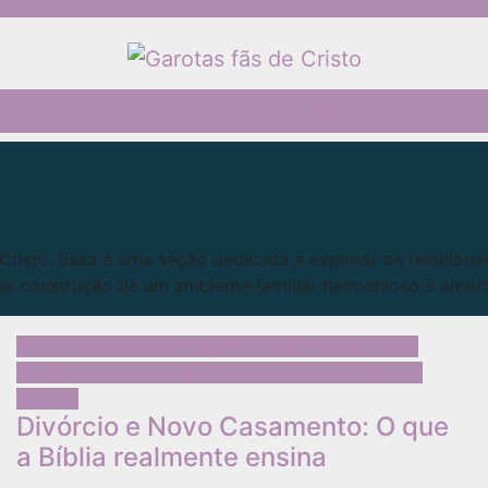
as frequentes
Fica a dica
Moda e Beleza
Desabafos, C
Cristo. Essa é uma seção dedicada a explorar os relacionam
r na construção de um ambiente familiar harmonioso e amor
Dúvidas frequentes
Colunista Abilene
É pecado?
Família
Irmã mais velha
Relacionamentos
Vida de
Casada
Divórcio e Novo Casamento: O que
a Bíblia realmente ensina