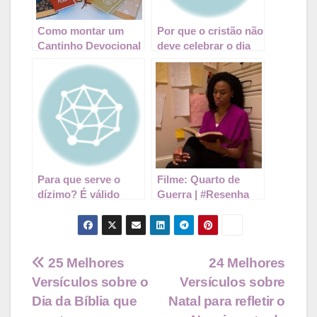
Como montar um
Por que o cristão não
Cantinho Devocional
deve celebrar o dia
para a leitura da
de finados?
Bíblia
Para que serve o
Filme: Quarto de
dízimo? É válido
Guerra | #Resenha
para os dias atuais?
Navegação
25 Melhores
24 Melhores
Versículos sobre o
Versículos sobre
de
Dia da Bíblia que
Natal para refletir o