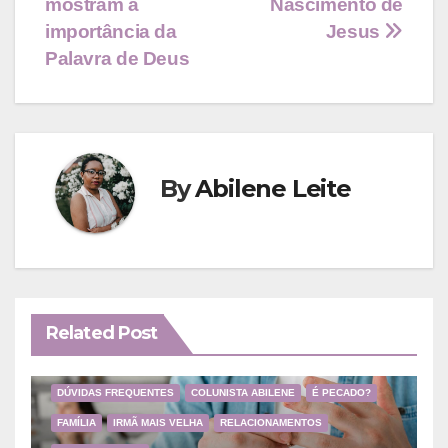
Post
mostram a
Nascimento de
importância da
Jesus
Palavra de Deus
By
Abilene Leite
Related Post
DÚVIDAS FREQUENTES
COLUNISTA ABILENE
É PECADO?
FAMÍLIA
IRMÃ MAIS VELHA
RELACIONAMENTOS