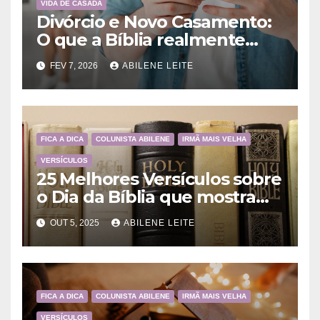
VIDA DE CASADA
Divórcio e Novo Casamento:
O que a Bíblia realmente
ensina
FEV 7, 2026
ABILENE LEITE
FICA A DICA
COLUNISTA ABILENE
IRMÃ MAIS VELHA
VERSÍCULOS
25 Melhores Versículos sobre
o Dia da Bíblia que mostram
a importância da Palavra de
OUT 5, 2025
ABILENE LEITE
Deus
FICA A DICA
COLUNISTA ABILENE
IRMÃ MAIS VELHA
VERSÍCULOS