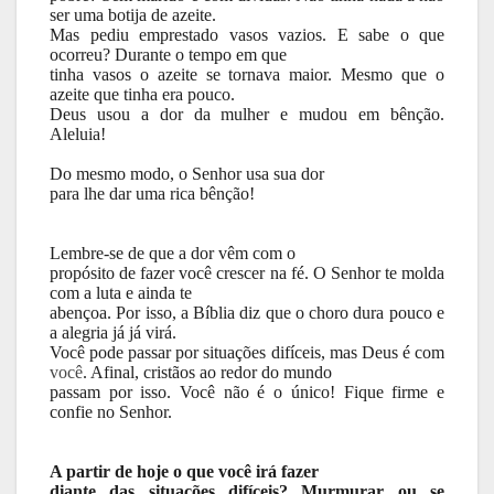
ser uma botija de azeite.
Mas pediu emprestado vasos vazios. E sabe o que
ocorreu? Durante o tempo em que
tinha vasos o azeite se tornava maior. Mesmo que o
azeite que tinha era pouco.
Deus usou a dor da mulher e mudou em bênção.
Aleluia!
Do mesmo modo, o Senhor usa sua dor
para lhe dar uma rica bênção!
Lembre-se de que a dor vêm com o
propósito de fazer você crescer na fé. O Senhor te molda
com a luta e ainda te
abençoa. Por isso, a Bíblia diz que o choro dura pouco e
a alegria já já virá.
Você pode passar por situações difíceis, mas Deus é com
você
. Afinal, cristãos ao redor do mundo
passam por isso. Você não é o único! Fique firme e
confie no Senhor.
A partir de hoje o que você irá fazer
diante das situações difíceis? Murmurar ou se