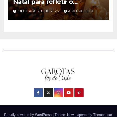
Natal para refletir o
Nascimento de Jesus
10 DE AGOSTO DE 2025
ABILENE LEITE
Proudly powered by WordPress
|
Theme: Newspaperex by
Themeansar
.