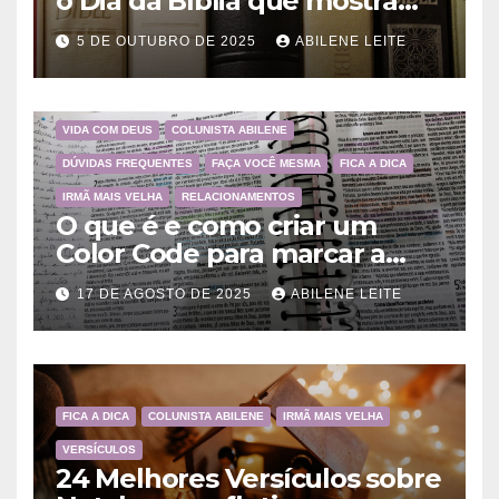
o Dia da Bíblia que mostram
a importância da Palavra de
5 DE OUTUBRO DE 2025
ABILENE LEITE
Deus
VIDA COM DEUS
COLUNISTA ABILENE
DÚVIDAS FREQUENTES
FAÇA VOCÊ MESMA
FICA A DICA
IRMÃ MAIS VELHA
RELACIONAMENTOS
O que é e como criar um
Color Code para marcar a
Bíblia?
17 DE AGOSTO DE 2025
ABILENE LEITE
FICA A DICA
COLUNISTA ABILENE
IRMÃ MAIS VELHA
VERSÍCULOS
24 Melhores Versículos sobre