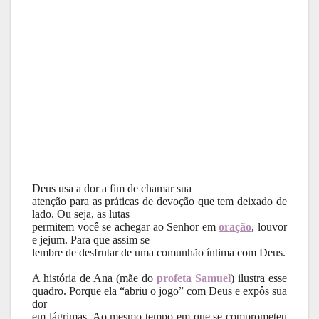
Deus usa a dor a fim de chamar sua
atenção para as práticas de devoção que tem deixado de
lado. Ou seja, as lutas
permitem você se achegar ao Senhor em
oração
, louvor
e jejum. Para que assim se
lembre de desfrutar de uma comunhão íntima com Deus.
A história de Ana (mãe do
profeta Samuel
) ilustra esse
quadro. Porque ela “abriu o jogo” com Deus e expôs sua
dor
em lágrimas. Ao mesmo tempo em que se comprometeu