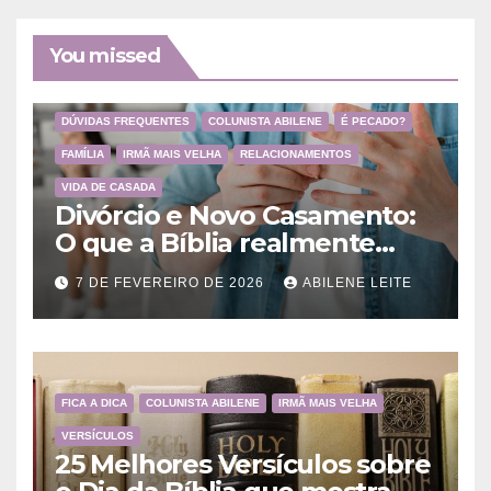
You missed
DÚVIDAS FREQUENTES
COLUNISTA ABILENE
É PECADO?
FAMÍLIA
IRMÃ MAIS VELHA
RELACIONAMENTOS
VIDA DE CASADA
Divórcio e Novo Casamento:
O que a Bíblia realmente
ensina
7 DE FEVEREIRO DE 2026
ABILENE LEITE
FICA A DICA
COLUNISTA ABILENE
IRMÃ MAIS VELHA
VERSÍCULOS
25 Melhores Versículos sobre