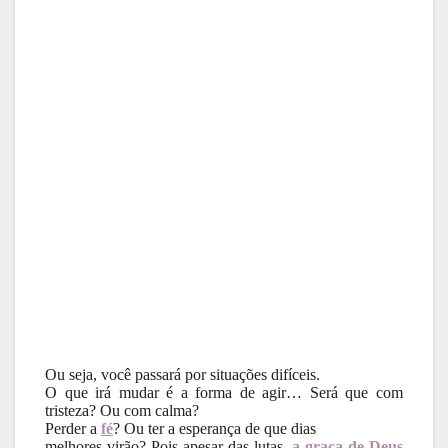
Ou seja, você passará por situações difíceis.
O que irá mudar é a forma de agir… Será que com
tristeza? Ou com calma?
Perder a
fé
? Ou ter a esperança de que dias
melhores virão? Pois apesar das lutas,
a graça de Deus