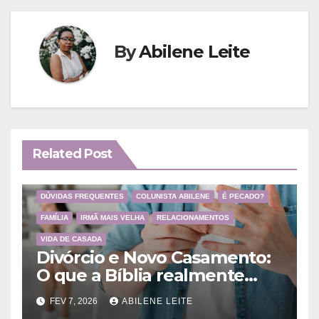
By
Abilene Leite
Related Post
DÚVIDAS FREQUENTES
COLUNISTA ABILENE
É PECADO?
FAMÍLIA
IRMÃ MAIS VELHA
RELACIONAMENTOS
VIDA DE CASADA
Divórcio e Novo Casamento:
O que a Bíblia realmente
ensina
FEV 7, 2026
ABILENE LEITE