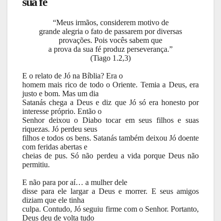
sua fé
“Meus irmãos, considerem motivo de
grande alegria o fato de passarem por diversas
provações. Pois vocês sabem que
a prova da sua fé produz perseverança.”
(Tiago 1.2,3)
E o relato de Jó na Bíblia? Era o
homem mais rico de todo o Oriente. Temia a Deus, era
justo e bom. Mas um dia
Satanás chega a Deus e diz que Jó só era honesto por
interesse próprio. Então o
Senhor deixou o Diabo tocar em seus filhos e suas
riquezas. Jó perdeu seus
filhos e todos os bens. Satanás também deixou Jó doente
com feridas abertas e
cheias de pus. Só não perdeu a vida porque Deus não
permitiu.
E não para por aí… a mulher dele
disse para ele largar a Deus e morrer. E seus amigos
diziam que ele tinha
culpa. Contudo, Jó seguiu firme com o Senhor. Portanto,
Deus deu de volta tudo