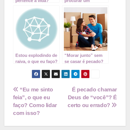
pertence a vida?
procurar um
psicólogo e fazer
terapia?
Estou explodindo de
“Morar junto” sem
raiva, o que eu faço?
se casar é pecado?
Navegação
“Eu me sinto
É pecado chamar
feia”, o que eu
Deus de “você”? É
de
faço? Como lidar
certo ou errado?
Post
com isso?