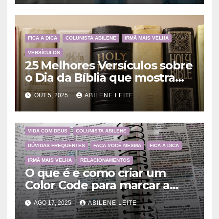
FICA A DICA
COLUNISTA ABILENE
IRMÃ MAIS VELHA
VERSÍCULOS
25 Melhores Versículos sobre
o Dia da Bíblia que mostram
a importância da Palavra de
OUT 5, 2025
ABILENE LEITE
Deus
VIDA COM DEUS
COLUNISTA ABILENE
DÚVIDAS FREQUENTES
FAÇA VOCÊ MESMA
FICA A DICA
IRMÃ MAIS VELHA
RELACIONAMENTOS
O que é e como criar um
Color Code para marcar a
Bíblia?
AGO 17, 2025
ABILENE LEITE