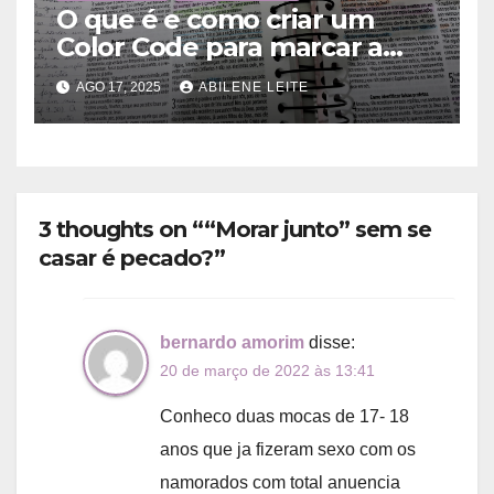
O que é e como criar um
Color Code para marcar a
Bíblia?
AGO 17, 2025
ABILENE LEITE
3 thoughts on ““Morar junto” sem se
casar é pecado?”
bernardo amorim
disse:
20 de março de 2022 às 13:41
Conheco duas mocas de 17- 18
anos que ja fizeram sexo com os
namorados com total anuencia