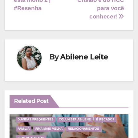
de
#Resenha
para você
Post
conhecer!
By
Abilene Leite
Related Post
DÚVIDAS FREQUENTES
COLUNISTA ABILENE
É PECADO?
FAMÍLIA
IRMÃ MAIS VELHA
RELACIONAMENTOS
VIDA DE CASADA