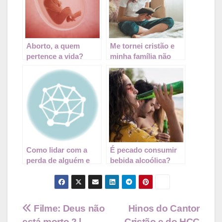
Aborto, a quem
Me tornei cristão e
pertence a vida?
minha família não
aceita. E agora?
Como lidar com a
É pecado consumir
perda de alguém e
bebida alcoólica?
enfrentar o luto
Navegação
Filme: Deus não
Hinos do Cantor
está morto 2 |
Cristão e do HCC