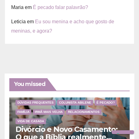
Maria
em
É pecado falar palavrão?
Leticia
em
Eu sou menina e acho que gosto de
meninas, e agora?
You missed
DÚVIDAS FREQUENTES
COLUNISTA ABILENE
É PECADO?
FAMÍLIA
IRMÃ MAIS VELHA
RELACIONAMENTOS
VIDA DE CASADA
Divórcio e Novo Casamento:
O que a Bíblia realmente