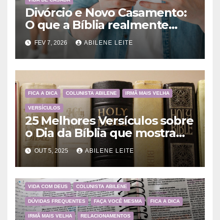
Divórcio e Novo Casamento:
O que a Bíblia realmente
ensina
FEV 7, 2026
ABILENE LEITE
FICA A DICA
COLUNISTA ABILENE
IRMÃ MAIS VELHA
VERSÍCULOS
25 Melhores Versículos sobre
o Dia da Bíblia que mostram
a importância da Palavra de
OUT 5, 2025
ABILENE LEITE
Deus
VIDA COM DEUS
COLUNISTA ABILENE
DÚVIDAS FREQUENTES
FAÇA VOCÊ MESMA
FICA A DICA
IRMÃ MAIS VELHA
RELACIONAMENTOS