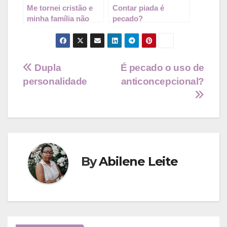
Me tornei cristão e
Contar piada é
minha família não
pecado?
aceita. E agora?
Navegação
Dupla
É pecado o uso de
personalidade
anticoncepcional?
de
Post
By
Abilene Leite