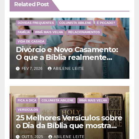
Related Post
DÚVIDAS FREQUENTES
COLUNISTA ABILENE
É PECADO?
FAMÍLIA
IRMÃ MAIS VELHA
RELACIONAMENTOS
VIDA DE CASADA
Divórcio e Novo Casamento:
O que a Bíblia realmente
ensina
FEV 7, 2026
ABILENE LEITE
FICA A DICA
COLUNISTA ABILENE
IRMÃ MAIS VELHA
VERSÍCULOS
25 Melhores Versículos sobre
o Dia da Bíblia que mostram
a importância da Palavra de
OUT 5, 2025
ABILENE LEITE