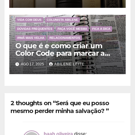
Deus
VIDA COM DEUS
COLUNISTA ABILENE
DÚVIDAS FREQUENTES
FAÇA VOCÊ MESMA
FICA A DICA
IRMÃ MAIS VELHA
RELACIONAMENTOS
O que é e como criar um
Color Code para marcar a
Bíblia?
AGO 17, 2025
ABILENE LEITE
2 thoughts on “Será que eu posso
mesmo perder minha salvação? ”
baah oliveira
disse: