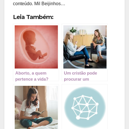
conteúdo. Mil Beijinhos…
Leia Também:
Aborto, a quem
Um cristão pode
pertence a vida?
procurar um
psicólogo e fazer
terapia?