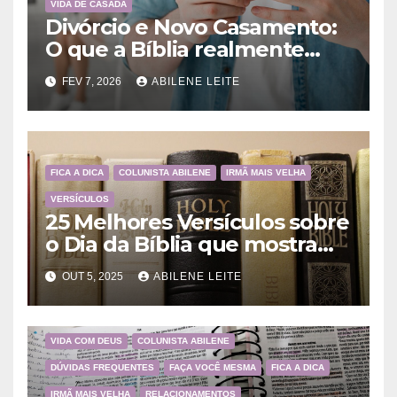
VIDA DE CASADA
Divórcio e Novo Casamento:
O que a Bíblia realmente
ensina
FEV 7, 2026
ABILENE LEITE
FICA A DICA
COLUNISTA ABILENE
IRMÃ MAIS VELHA
VERSÍCULOS
25 Melhores Versículos sobre
o Dia da Bíblia que mostram
a importância da Palavra de
OUT 5, 2025
ABILENE LEITE
Deus
VIDA COM DEUS
COLUNISTA ABILENE
DÚVIDAS FREQUENTES
FAÇA VOCÊ MESMA
FICA A DICA
IRMÃ MAIS VELHA
RELACIONAMENTOS