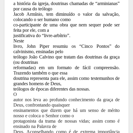
a história da igreja, doutrinas chamadas de “arminianas”
por causa do teólogo
Jacob Armínio, tem diminuído o valor da salvação,
colocando o ser humano como
co-participante de uma obra que nem sequer pode ser
feita por ele, com a
justificativa do “livre-arbítrio”.
Neste
livro, John Piper resumiu os “Cinco Pontos” do
calvinismo, ensinadas pelo
teólogo João Calvino que tratam das doutrinas da graça
(ou doutrinas
reformadas) em um formato de fácil compreensão.
Trazendo também o que essa
doutrina representa para ele, assim como testemunhos de
grandes homens de Deus,
teólogos de épocas diferentes das nossas.
O
autor nos leva ao profundo conhecimento da graça de
Deus, confrontando quaisquer
ensinamentos que dizem que há um senso de mérito
nosso e coloca o Senhor como o
protagonista da trama de nossas vidas; assim como é
ensinado na Palavra de
Deus. Aconselhando como é de extrema importância