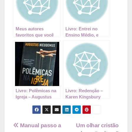
Meus autores
Livro: Entrei no
favoritos que você
Ensino Médio, e
precisa muito
agora? – Steven
conhecer
Gerali
Livro: Polêmicas na
Livro: Redenção –
Igreja – Augustus
Karen Kingsbury
Nicodemus |
#Resenha
Navegação
Manual passo a
Um olhar cristão