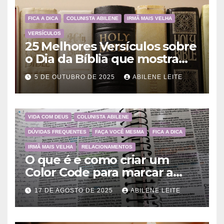
FICA A DICA
COLUNISTA ABILENE
IRMÃ MAIS VELHA
VERSÍCULOS
25 Melhores Versículos sobre
o Dia da Bíblia que mostram
a importância da Palavra de
5 DE OUTUBRO DE 2025
ABILENE LEITE
Deus
VIDA COM DEUS
COLUNISTA ABILENE
DÚVIDAS FREQUENTES
FAÇA VOCÊ MESMA
FICA A DICA
IRMÃ MAIS VELHA
RELACIONAMENTOS
O que é e como criar um
Color Code para marcar a
Bíblia?
17 DE AGOSTO DE 2025
ABILENE LEITE