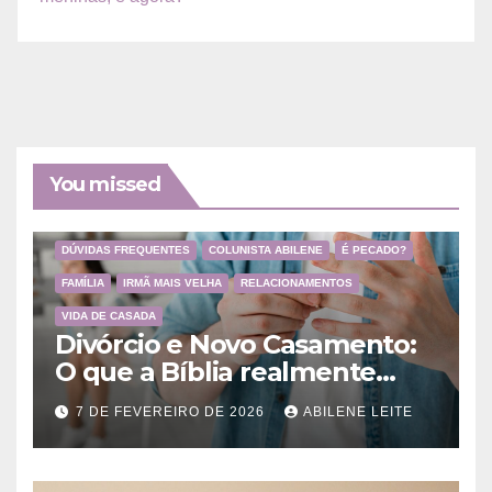
You missed
DÚVIDAS FREQUENTES
COLUNISTA ABILENE
É PECADO?
FAMÍLIA
IRMÃ MAIS VELHA
RELACIONAMENTOS
VIDA DE CASADA
Divórcio e Novo Casamento:
O que a Bíblia realmente
ensina
7 DE FEVEREIRO DE 2026
ABILENE LEITE