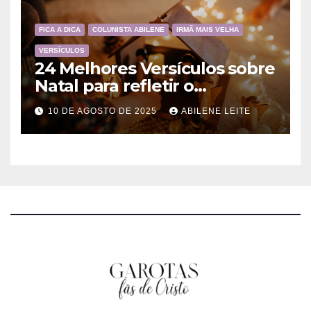
FICA A DICA
COLUNISTA ABILENE
IRMÃ MAIS VELHA
VERSÍCULOS
24 Melhores Versículos sobre
Natal para refletir o
Nascimento de Jesus
10 DE AGOSTO DE 2025
ABILENE LEITE