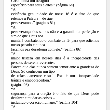
Cristo tinha um desígnio
específico para seus eleitos.” (página 64)
“A
evidência genuinidade de nossa fé é o fato de que
retemos a Palavra – de que
perseveramos.” (páginas 81)
“A
perseverança dos santos não é a garantia da perfeição e
sim de que Deus nos
manterá combatendo o combate da fé, para que odiemos
nosso pecado e nunca
façamos paz duradoura com ele.” (página 86)
“A
maior tristeza em nossos dias é a incapacidade das
pessoas de serem reverentes.
Parece que elas nunca sentem temor ante a grandeza de
Deus. Só conhecem um tipo
de relacionamento: casual. Esta é uma incapacidade
trágica e empobrecedora.”
(página 98)
“A
segurança para a oração é o fato de que Deus pode
desfazer e mudar as coisas –
incluindo o coração humano.” (página 104)
“As