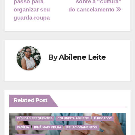
passo para
sobre a “cultura”
de
organizar seu
do cancelamento
Post
guarda-roupa
By
Abilene Leite
Related Post
DÚVIDAS FREQUENTES
COLUNISTA ABILENE
É PECADO?
FAMÍLIA
IRMÃ MAIS VELHA
RELACIONAMENTOS