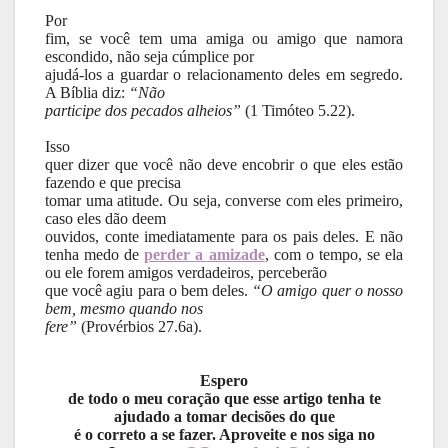
Por
fim, se você tem uma amiga ou amigo que namora
escondido, não seja cúmplice por
ajudá-los a guardar o relacionamento deles em segredo.
A Bíblia diz:
“Não
participe dos pecados alheios”
(1 Timóteo 5.22).
Isso
quer dizer que você não deve encobrir o que eles estão
fazendo e que precisa
tomar uma atitude. Ou seja, converse com eles primeiro,
caso eles dão deem
ouvidos, conte imediatamente para os pais deles. E não
tenha medo de
perder a amizade
, com o tempo, se ela
ou ele forem amigos verdadeiros, perceberão
que você agiu para o bem deles.
“O amigo quer o nosso
bem, mesmo quando nos
fere”
(Provérbios 27.6a).
Espero
de todo o meu coração que esse artigo tenha te
ajudado a tomar decisões do que
é o correto a se fazer. Aproveite e nos siga no