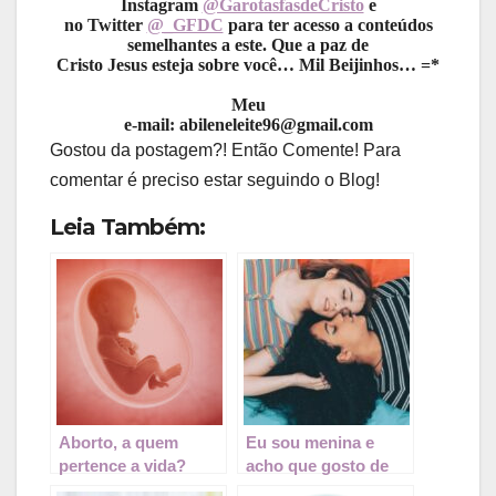
Instagram
@GarotasfasdeCristo
e
no Twitter
@_GFDC
para ter acesso a conteúdos
semelhantes a este. Que a paz de
Cristo Jesus esteja sobre você… Mil Beijinhos… =*
Meu
e-mail: abileneleite96@gmail.com
Gostou da postagem?! Então Comente! Para
comentar é preciso estar seguindo o Blog!
Leia Também:
Aborto, a quem
Eu sou menina e
pertence a vida?
acho que gosto de
meninas, e agora?