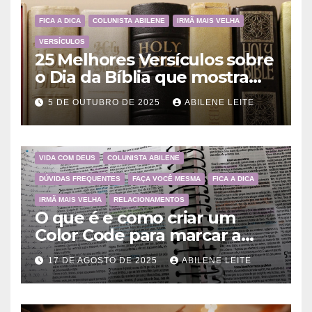
FICA A DICA
COLUNISTA ABILENE
IRMÃ MAIS VELHA
VERSÍCULOS
25 Melhores Versículos sobre
o Dia da Bíblia que mostram
a importância da Palavra de
5 DE OUTUBRO DE 2025
ABILENE LEITE
Deus
VIDA COM DEUS
COLUNISTA ABILENE
DÚVIDAS FREQUENTES
FAÇA VOCÊ MESMA
FICA A DICA
IRMÃ MAIS VELHA
RELACIONAMENTOS
O que é e como criar um
Color Code para marcar a
Bíblia?
17 DE AGOSTO DE 2025
ABILENE LEITE