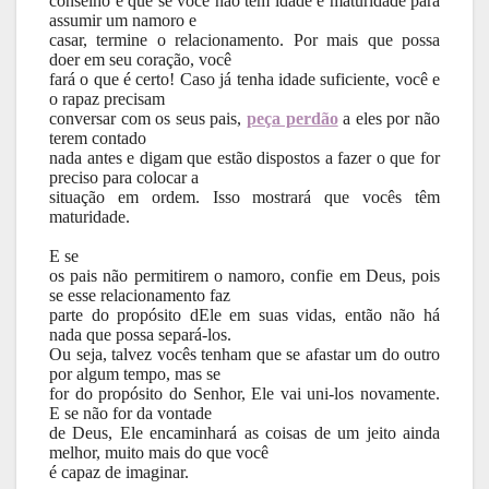
conselho é que se você não tem idade e maturidade para
assumir um namoro e
casar, termine o relacionamento. Por mais que possa
doer em seu coração, você
fará o que é certo! Caso já tenha idade suficiente, você e
o rapaz precisam
conversar com os seus pais,
peça perdão
a eles por não
terem contado
nada antes e digam que estão dispostos a fazer o que for
preciso para colocar a
situação em ordem. Isso mostrará que vocês têm
maturidade.
E se
os pais não permitirem o namoro, confie em Deus, pois
se esse relacionamento faz
parte do propósito dEle em suas vidas, então não há
nada que possa separá-los.
Ou seja, talvez vocês tenham que se afastar um do outro
por algum tempo, mas se
for do propósito do Senhor, Ele vai uni-los novamente.
E se não for da vontade
de Deus, Ele encaminhará as coisas de um jeito ainda
melhor, muito mais do que você
é capaz de imaginar.