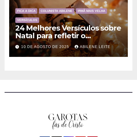
FICA A DICA
COLUNISTA ABILENE
IRMÃ MAIS VELHA
VERSÍCULOS
24 Melhores Versículos sobre
Natal para refletir o
Nascimento de Jesus
10 DE AGOSTO DE 2025
ABILENE LEITE