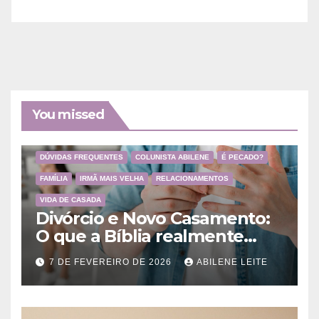
You missed
DÚVIDAS FREQUENTES
COLUNISTA ABILENE
É PECADO?
FAMÍLIA
IRMÃ MAIS VELHA
RELACIONAMENTOS
VIDA DE CASADA
Divórcio e Novo Casamento:
O que a Bíblia realmente
ensina
7 DE FEVEREIRO DE 2026
ABILENE LEITE