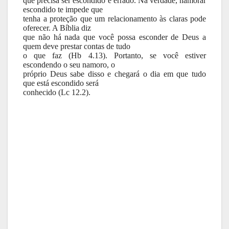
que precisa ser escondido é errado. Na verdade, namorar
escondido te impede que
tenha a proteção que um relacionamento às claras pode
oferecer. A Bíblia diz
que não há nada que você possa esconder de Deus a
quem deve prestar contas de tudo
o que faz (Hb 4.13). Portanto, se você estiver
escondendo o seu namoro, o
próprio Deus sabe disso e chegará o dia em que tudo
que está escondido será
conhecido (Lc 12.2).