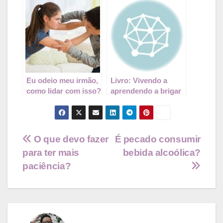
Eu odeio meu irmão,
Livro: Vivendo a
como lidar com isso?
aprendendo a brigar
– Sergio e Magali
Navegação
O que devo fazer
É pecado consumir
para ter mais
bebida alcoólica?
de
paciência?
Post