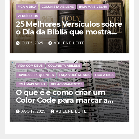
FICA A DICA
COLUNISTA ABILENE
IRMÃ MAIS VELHA
VERSÍCULOS
25 Melhores Versículos sobre
o Dia da Bíblia que mostram
a importância da Palavra de
OUT 5, 2025
ABILENE LEITE
Deus
VIDA COM DEUS
COLUNISTA ABILENE
DÚVIDAS FREQUENTES
FAÇA VOCÊ MESMA
FICA A DICA
IRMÃ MAIS VELHA
RELACIONAMENTOS
O que é e como criar um
Color Code para marcar a
Bíblia?
AGO 17, 2025
ABILENE LEITE