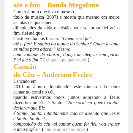
até o fim – Banda Megafone
Com o álbum que leva o mesmo
título da música (2007) e mostra que mesmo em meios
as lutas os quaisquer
dificuldades da vida o cristão pode se tornar fiel até o
fim, fiel até que
Cristo venha nos buscar.
“Quem será fiel
até o fim? E subirá no monte do Senhor? Quem levanta
as mãos para adorar? Mesmo
com vontade de chorar; dança de alegria sem parar.
Fiel até o fim.”
(
clique aqui para ouvir
)
Canção
do Céu – Anderson Freire
Lançado em
2010 no álbum “Identidade” este cântico fala sobre
cantar no coral no céu
quando estivermos todos juntos adorando a Deus
dizendo que Ele é Santo.
“No coral eu quero cantar,
declarar que Ele
é Santo, Santo. Infinitamente adorar dizendo que Jesus
é Santo, Santo. A
composição do céu vai cantar quem for fiel; vou erguer
o meu troféu.”
(
clique aqui para ouvir
)