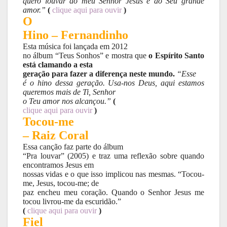
quero louvar ao meu Senhor Jesus e ao Seu grande
amor.”
(
clique aqui para ouvir
)
O
Hino – Fernandinho
Esta música foi lançada em 2012
no álbum “Teus Sonhos” e mostra que
o Espírito Santo
está clamando a esta
geração para fazer a diferença neste mundo.
“Esse
é o hino dessa geração. Usa-nos Deus, aqui estamos
queremos mais de Ti, Senhor
o Teu amor nos alcançou.”
(
clique aqui para ouvir
)
Tocou-me
– Raiz Coral
Essa canção faz parte do álbum
“Pra louvar” (2005) e traz uma reflexão sobre quando
encontramos Jesus em
nossas vidas e o que isso implicou nas mesmas. “Tocou-
me, Jesus, tocou-me; de
paz encheu meu coração. Quando o Senhor Jesus me
tocou livrou-me da escuridão.”
(
clique aqui para ouvir
)
Fiel