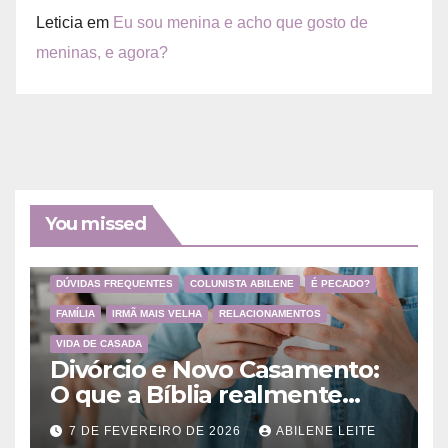
Leticia
em
Eu sou menina e acho que gosto de
meninas, e agora?
You missed
DÚVIDAS FREQUENTES
COLUNISTA ABILENE
É PECADO?
FAMÍLIA
IRMÃ MAIS VELHA
RELACIONAMENTOS
VIDA DE CASADA
Divórcio e Novo Casamento:
O que a Bíblia realmente
ensina
7 DE FEVEREIRO DE 2026
ABILENE LEITE