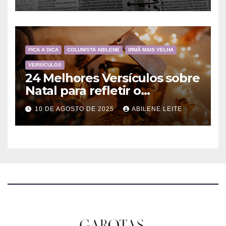
FICA A DICA
COLUNISTA ABILENE
IRMÃ MAIS VELHA
VERSÍCULOS
24 Melhores Versículos sobre
Natal para refletir o
Nascimento de Jesus
10 DE AGOSTO DE 2025
ABILENE LEITE