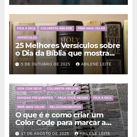
FICA A DICA
COLUNISTA ABILENE
IRMÃ MAIS VELHA
VERSÍCULOS
25 Melhores Versículos sobre
o Dia da Bíblia que mostram
a importância da Palavra de
5 DE OUTUBRO DE 2025
ABILENE LEITE
Deus
VIDA COM DEUS
COLUNISTA ABILENE
DÚVIDAS FREQUENTES
FAÇA VOCÊ MESMA
FICA A DICA
IRMÃ MAIS VELHA
RELACIONAMENTOS
O que é e como criar um
Color Code para marcar a
Bíblia?
17 DE AGOSTO DE 2025
ABILENE LEITE