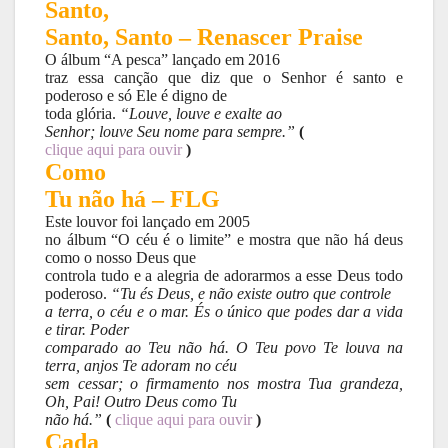
Santo,
Santo, Santo – Renascer Praise
O álbum “A pesca” lançado em 2016
traz essa canção que diz que o Senhor é santo e
poderoso e só Ele é digno de
toda glória.
“Louve, louve e exalte ao
Senhor; louve Seu nome para sempre.”
(
clique aqui para ouvir
)
Como
Tu não há – FLG
Este louvor foi lançado em 2005
no álbum “O céu é o limite” e mostra que não há deus
como o nosso Deus que
controla tudo e a alegria de adorarmos a esse Deus todo
poderoso.
“Tu és Deus, e não existe outro que controle
a terra, o céu e o mar. És o único que podes dar a vida
e tirar. Poder
comparado ao Teu não há. O Teu povo Te louva na
terra, anjos Te adoram no céu
sem cessar; o firmamento nos mostra Tua grandeza,
Oh, Pai! Outro Deus como Tu
não há.”
(
clique aqui para ouvir
)
Cada