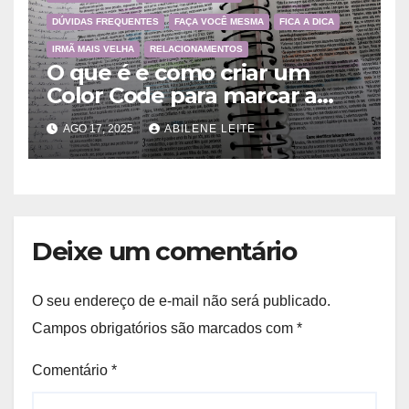
DÚVIDAS FREQUENTES
FAÇA VOCÊ MESMA
FICA A DICA
IRMÃ MAIS VELHA
RELACIONAMENTOS
O que é e como criar um
Color Code para marcar a
Bíblia?
AGO 17, 2025
ABILENE LEITE
Deixe um comentário
O seu endereço de e-mail não será publicado.
Campos obrigatórios são marcados com
*
Comentário
*