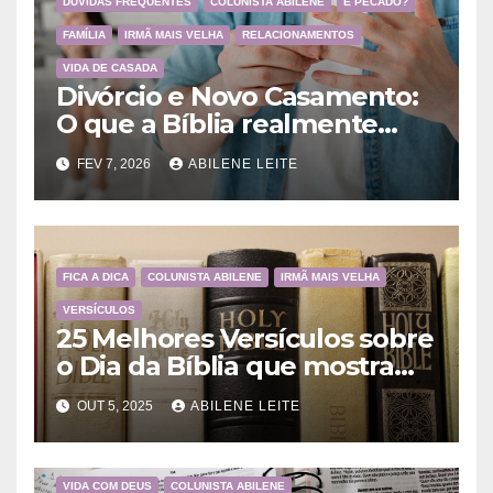
DÚVIDAS FREQUENTES
COLUNISTA ABILENE
É PECADO?
FAMÍLIA
IRMÃ MAIS VELHA
RELACIONAMENTOS
VIDA DE CASADA
Divórcio e Novo Casamento:
O que a Bíblia realmente
ensina
FEV 7, 2026
ABILENE LEITE
FICA A DICA
COLUNISTA ABILENE
IRMÃ MAIS VELHA
VERSÍCULOS
25 Melhores Versículos sobre
o Dia da Bíblia que mostram
a importância da Palavra de
OUT 5, 2025
ABILENE LEITE
Deus
VIDA COM DEUS
COLUNISTA ABILENE