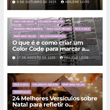
5 DE OUTUBRO DE 2025
ABILENE LEITE
Deus
VIDA COM DEUS
COLUNISTA ABILENE
DÚVIDAS FREQUENTES
FAÇA VOCÊ MESMA
FICA A DICA
IRMÃ MAIS VELHA
RELACIONAMENTOS
O que é e como criar um
Color Code para marcar a
Bíblia?
17 DE AGOSTO DE 2025
ABILENE LEITE
FICA A DICA
COLUNISTA ABILENE
IRMÃ MAIS VELHA
VERSÍCULOS
24 Melhores Versículos sobre
Natal para refletir o