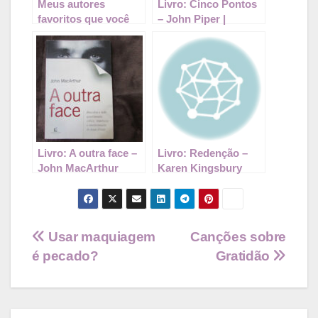
Meus autores
Livro: Cinco Pontos
favoritos que você
– John Piper |
precisa muito
Resenha
conhecer
Livro: A outra face –
Livro: Redenção –
John MacArthur
Karen Kingsbury
Navegação
Usar maquiagem
Canções sobre
é pecado?
Gratidão
de
Post