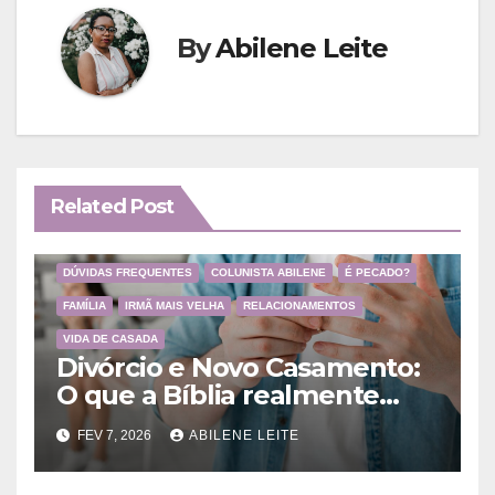
By
Abilene Leite
Related Post
DÚVIDAS FREQUENTES
COLUNISTA ABILENE
É PECADO?
FAMÍLIA
IRMÃ MAIS VELHA
RELACIONAMENTOS
VIDA DE CASADA
Divórcio e Novo Casamento:
O que a Bíblia realmente
ensina
FEV 7, 2026
ABILENE LEITE