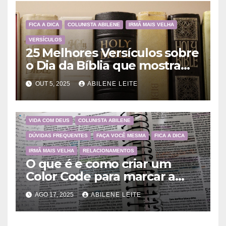
FICA A DICA
COLUNISTA ABILENE
IRMÃ MAIS VELHA
VERSÍCULOS
25 Melhores Versículos sobre
o Dia da Bíblia que mostram
a importância da Palavra de
OUT 5, 2025
ABILENE LEITE
Deus
VIDA COM DEUS
COLUNISTA ABILENE
DÚVIDAS FREQUENTES
FAÇA VOCÊ MESMA
FICA A DICA
IRMÃ MAIS VELHA
RELACIONAMENTOS
O que é e como criar um
Color Code para marcar a
Bíblia?
AGO 17, 2025
ABILENE LEITE