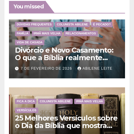
You missed
DÚVIDAS FREQUENTES
COLUNISTA ABILENE
É PECADO?
FAMÍLIA
IRMÃ MAIS VELHA
RELACIONAMENTOS
VIDA DE CASADA
Divórcio e Novo Casamento:
O que a Bíblia realmente
ensina
7 DE FEVEREIRO DE 2026
ABILENE LEITE
FICA A DICA
COLUNISTA ABILENE
IRMÃ MAIS VELHA
VERSÍCULOS
25 Melhores Versículos sobre
o Dia da Bíblia que mostram
a importância da Palavra de