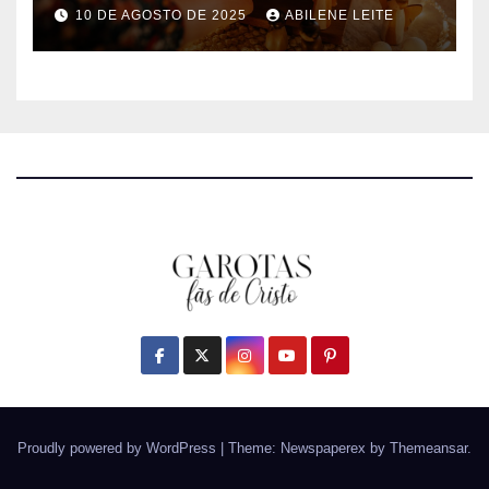
Nascimento de Jesus
10 DE AGOSTO DE 2025
ABILENE LEITE
Proudly powered by WordPress
|
Theme: Newspaperex by
Themeansar
.