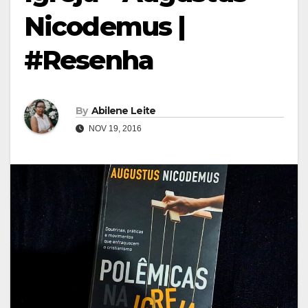
Nicodemus |
#Resenha
By
Abilene Leite
NOV 19, 2016