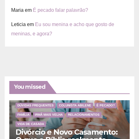
Maria
em
É pecado falar palavrão?
Leticia
em
Eu sou menina e acho que gosto de
meninas, e agora?
You missed
DÚVIDAS FREQUENTES
COLUNISTA ABILENE
É PECADO?
FAMÍLIA
IRMÃ MAIS VELHA
RELACIONAMENTOS
VIDA DE CASADA
Divórcio e Novo Casamento: