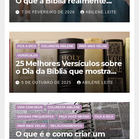
O que a Bíblia realmente
ensina
7 DE FEVEREIRO DE 2026
ABILENE LEITE
FICA A DICA
COLUNISTA ABILENE
IRMÃ MAIS VELHA
VERSÍCULOS
25 Melhores Versículos sobre
o Dia da Bíblia que mostram
a importância da Palavra de
5 DE OUTUBRO DE 2025
ABILENE LEITE
Deus
VIDA COM DEUS
COLUNISTA ABILENE
DÚVIDAS FREQUENTES
FAÇA VOCÊ MESMA
FICA A DICA
IRMÃ MAIS VELHA
RELACIONAMENTOS
O que é e como criar um