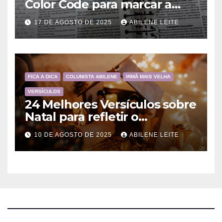
Color Code para marcar a
Bíblia?
17 DE AGOSTO DE 2025
ABILENE LEITE
FICA A DICA
COLUNISTA ABILENE
IRMÃ MAIS VELHA
VERSÍCULOS
24 Melhores Versículos sobre
Natal para refletir o
Nascimento de Jesus
10 DE AGOSTO DE 2025
ABILENE LEITE