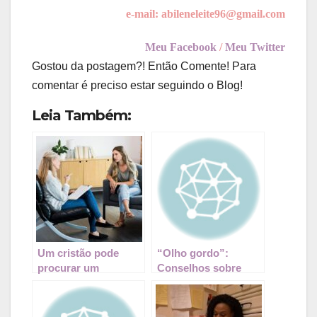
e-mail: abileneleite96@gmail.com
Meu Facebook
/
Meu Twitter
Gostou da postagem?! Então Comente! Para
comentar é preciso estar seguindo o Blog!
Leia Também:
Um cristão pode
“Olho gordo”:
procurar um
Conselhos sobre
psicólogo e fazer
como lidar com a
terapia?
inveja