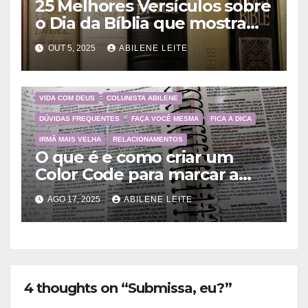
25 Melhores Versículos sobre
o Dia da Bíblia que mostram
a importância da Palavra de
OUT 5, 2025
ABILENE LEITE
Deus
VIDA COM DEUS
COLUNISTA ABILENE
DÚVIDAS FREQUENTES
FAÇA VOCÊ MESMA
FICA A DICA
IRMÃ MAIS VELHA
RELACIONAMENTOS
O que é e como criar um
Color Code para marcar a
Bíblia?
AGO 17, 2025
ABILENE LEITE
4 thoughts on “Submissa, eu?”