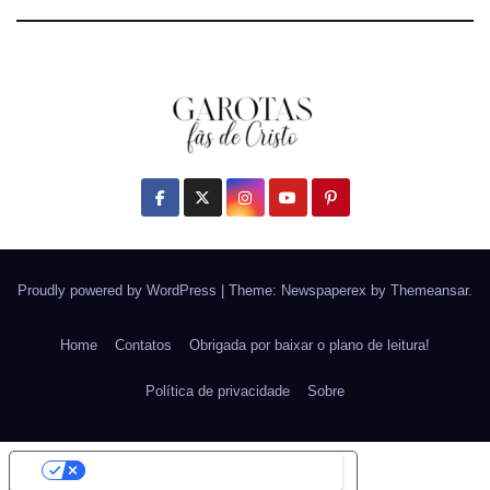
Proudly powered by WordPress
|
Theme: Newspaperex by
Themeansar
.
Home
Contatos
Obrigada por baixar o plano de leitura!
Política de privacidade
Sobre
Suas opções de privacidade