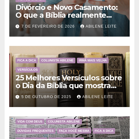
Divórcio e Novo Casamento:
O que a Bíblia realmente
ensina
7 DE FEVEREIRO DE 2026
ABILENE LEITE
FICA A DICA
COLUNISTA ABILENE
IRMÃ MAIS VELHA
VERSÍCULOS
25 Melhores Versículos sobre
o Dia da Bíblia que mostram
a importância da Palavra de
5 DE OUTUBRO DE 2025
ABILENE LEITE
Deus
VIDA COM DEUS
COLUNISTA ABILENE
DÚVIDAS FREQUENTES
FAÇA VOCÊ MESMA
FICA A DICA