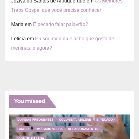
Jozivaldo Santos de Albuquerque
em
Os Melhores
Traps Gospel que você precisa conhecer
Maria
em
É pecado falar palavrão?
Leticia
em
Eu sou menina e acho que gosto de
meninas, e agora?
You missed
DÚVIDAS FREQUENTES
COLUNISTA ABILENE
É PECADO?
FAMÍLIA
IRMÃ MAIS VELHA
RELACIONAMENTOS
VIDA DE CASADA