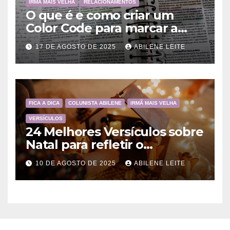
IRMÃ MAIS VELHA
RELACIONAMENTOS
O que é e como criar um
Color Code para marcar a
Bíblia?
17 DE AGOSTO DE 2025
ABILENE LEITE
FICA A DICA
COLUNISTA ABILENE
IRMÃ MAIS VELHA
VERSÍCULOS
24 Melhores Versículos sobre
Natal para refletir o
Nascimento de Jesus
10 DE AGOSTO DE 2025
ABILENE LEITE