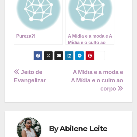
Pureza?!
A Mídia e a moda e A
Mídia e o culto ao
corpo
Navegação
Jeito de
A Mídia e a moda e
Evangelizar
A Mídia e o culto ao
de
corpo
Post
By
Abilene Leite