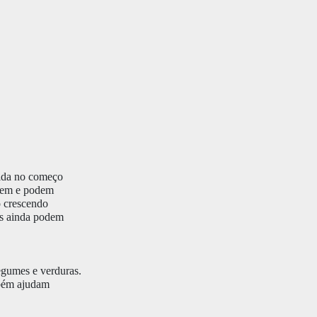
pida no começo
lvem e podem
o crescendo
os ainda podem
egumes e verduras.
mbém ajudam