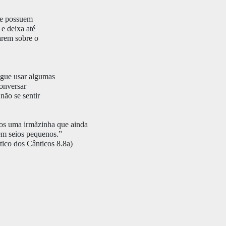
que possuem
e deixa até
arem sobre o
egue usar algumas
onversar
não se sentir
os uma irmãzinha que ainda
em seios pequenos.”
tico dos Cânticos 8.8a)