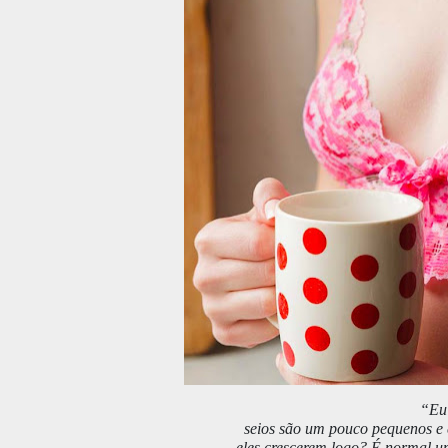
“Eu 
seios são um pouco pequenos e 
eles crescerem logo? É normal u