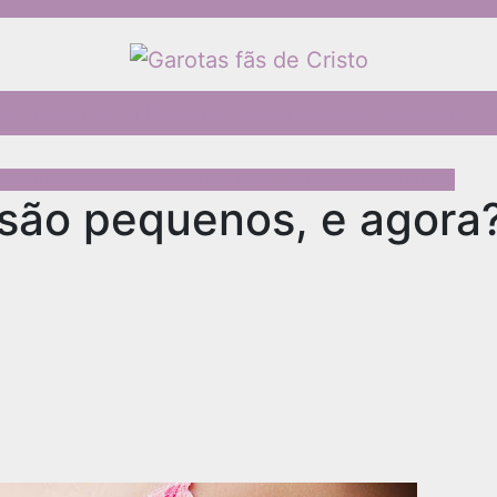
as frequentes
Fica a dica
Moda e Beleza
Desabafos, C
sas
Dúvidas frequentes
Irmã mais velha
Moda e Beleza
 são pequenos, e agora