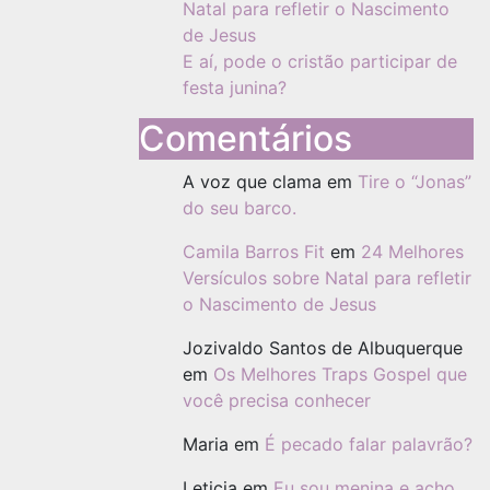
Natal para refletir o Nascimento
de Jesus
E aí, pode o cristão participar de
festa junina?
Comentários
A voz que clama
em
Tire o “Jonas”
do seu barco.
Camila Barros Fit
em
24 Melhores
Versículos sobre Natal para refletir
o Nascimento de Jesus
Jozivaldo Santos de Albuquerque
em
Os Melhores Traps Gospel que
você precisa conhecer
Maria
em
É pecado falar palavrão?
Leticia
em
Eu sou menina e acho