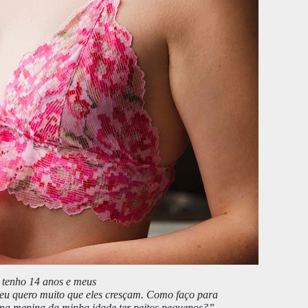
tenho 14 anos e meus
eu quero muito que eles cresçam. Como faço para
ma menina da minha idade ter peitos pequenos?”
–