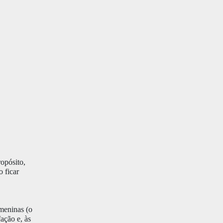
ropósito,
o ficar
 meninas (o
ação e, às