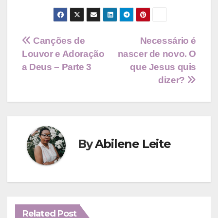
Navegação
Canções de
Necessário é
Louvor e Adoração
nascer de novo. O
de
a Deus – Parte 3
que Jesus quis
Post
dizer?
By
Abilene Leite
Related Post