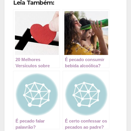
Leia Também:
20 Melhores
É pecado consumir
Versículos sobre
bebida alcoólica?
Dízimos e Ofertas
para ministrar no
culto
É pecado falar
É certo confessar os
palavrão?
pecados ao padre?