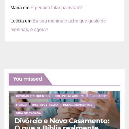
Maria
em
É pecado falar palavrão?
Leticia
em
Eu sou menina e acho que gosto de
meninas, e agora?
You missed
DÚVIDAS FREQUENTES
COLUNISTA ABILENE
É PECADO?
FAMÍLIA
IRMÃ MAIS VELHA
RELACIONAMENTOS
VIDA DE CASADA
Divórcio e Novo Casamento:
O que a Bíblia realmente