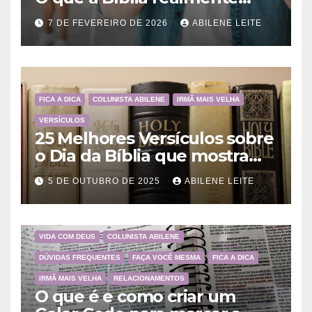
ensina
7 DE FEVEREIRO DE 2026
ABILENE LEITE
FICA A DICA
COLUNISTA ABILENE
IRMÃ MAIS VELHA
VERSÍCULOS
25 Melhores Versículos sobre
o Dia da Bíblia que mostram
a importância da Palavra de
5 DE OUTUBRO DE 2025
ABILENE LEITE
Deus
VIDA COM DEUS
COLUNISTA ABILENE
DÚVIDAS FREQUENTES
FAÇA VOCÊ MESMA
FICA A DICA
IRMÃ MAIS VELHA
RELACIONAMENTOS
O que é e como criar um