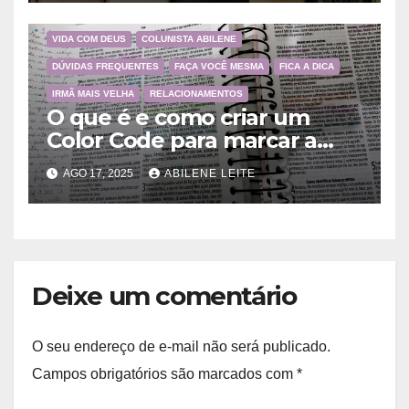
VIDA COM DEUS
COLUNISTA ABILENE
DÚVIDAS FREQUENTES
FAÇA VOCÊ MESMA
FICA A DICA
IRMÃ MAIS VELHA
RELACIONAMENTOS
O que é e como criar um
Color Code para marcar a
Bíblia?
AGO 17, 2025
ABILENE LEITE
Deixe um comentário
O seu endereço de e-mail não será publicado.
Campos obrigatórios são marcados com
*