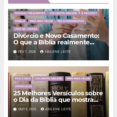
DÚVIDAS FREQUENTES
COLUNISTA ABILENE
É PECADO?
FAMÍLIA
IRMÃ MAIS VELHA
RELACIONAMENTOS
VIDA DE CASADA
Divórcio e Novo Casamento:
O que a Bíblia realmente
ensina
FEV 7, 2026
ABILENE LEITE
FICA A DICA
COLUNISTA ABILENE
IRMÃ MAIS VELHA
VERSÍCULOS
25 Melhores Versículos sobre
o Dia da Bíblia que mostram
a importância da Palavra de
OUT 5, 2025
ABILENE LEITE
Deus