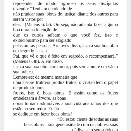
repreendeu de modo rigoroso os seus discípulos
dizendo: “Tenham o cuidado de
não praticar suas ‘obras de justiça’ diante dos outros para
serem vistos por
eles.” (Mateus 6.1a). Ou seja, não adianta fazer alguma
boa obra na intenção de
que os outros saibam o que você fez, isso é
exibicionismo para ser elogiado
pelas outras pessoas. Ao invés disso, faça a sua boa obra
em segredo “e seu
Pai, que vê o que é feito em segredo, o recompensará.”
(Mateus 6.4b). Além disso,
faça a sua boa obra com amor, pois sem amor é em vão a
sua prática.
Lembre-se: da mesma maneira que
uma árvore frutífera produz frutos, o cristão tem o papel
de produzir bons
frutos, isto é, boas obras. E assim como os frutos
embelezam a árvore, as boas
obras tornam admiráveis a sua vida aos olhos dos que
estão ao seu redor. Então
se dedique em fazer boas obras!
“Eu estou ciente de todas as suas
boas obras – sua generosidade com os pobres, suas
dádivas e o seu serviço a