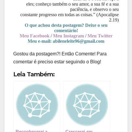
eles; conheço também o seu amor, a sua fé e a sua
paciência, e observo o seu
constante progresso em todas as coisas.” (Apocalipse
2.19)
O que achou desta postagem? Deixe o seu
comentário!
Meu Facebook
/
Meu Instagram
/
Meu Twitter
Meu e-mail: abileneleite96@gmail.com
Gostou da postagem?! Então Comente! Para
comentar é preciso estar seguindo o Blog!
Leia Também:
Reconhecerei a
Crescerei em