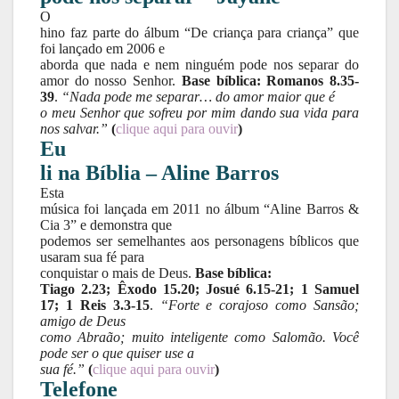
O
hino faz parte do álbum “De criança para criança” que
foi lançado em 2006 e
aborda que nada e nem ninguém pode nos separar do
amor do nosso Senhor.
Base bíblica: Romanos 8.35-
39
.
“Nada pode me separar… do amor maior que é
o meu Senhor que sofreu por mim dando sua vida para
nos salvar.”
(
clique aqui para ouvir
)
Eu
li na Bíblia – Aline Barros
Esta
música foi lançada em 2011 no álbum “Aline Barros &
Cia 3” e demonstra que
podemos ser semelhantes aos personagens bíblicos que
usaram sua fé para
conquistar o mais de Deus.
Base bíblica:
Tiago 2.23; Êxodo 15.20; Josué 6.15-21; 1 Samuel
17; 1 Reis 3.3-15
.
“Forte e corajoso como Sansão;
amigo de Deus
como Abraão; muito inteligente como Salomão. Você
pode ser o que quiser use a
sua fé.”
(
clique aqui para ouvir
)
Telefone