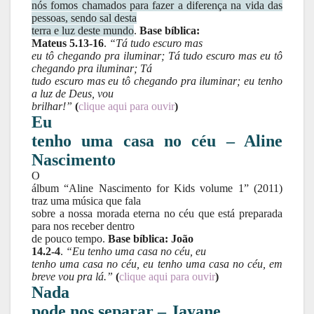
nós fomos chamados para fazer a diferença na vida das
pessoas, sendo sal desta
terra e luz deste mundo
.
Base bíblica:
Mateus 5.13-16
.
“Tá tudo escuro mas
eu tô chegando pra iluminar; Tá tudo escuro mas eu tô
chegando pra iluminar; Tá
tudo escuro mas eu tô chegando pra iluminar; eu tenho
a luz de Deus, vou
brilhar!”
(
clique aqui para ouvir
)
Eu
tenho uma casa no céu – Aline
Nascimento
O
álbum “Aline Nascimento for Kids volume 1” (2011)
traz uma música que fala
sobre a nossa morada eterna no céu que está preparada
para nos receber dentro
de pouco tempo.
Base bíblica: João
14.2-4
.
“Eu tenho uma casa no céu, eu
tenho uma casa no céu, eu tenho uma casa no céu, em
breve vou pra lá.”
(
clique aqui para ouvir
)
Nada
pode nos separar – Jayane