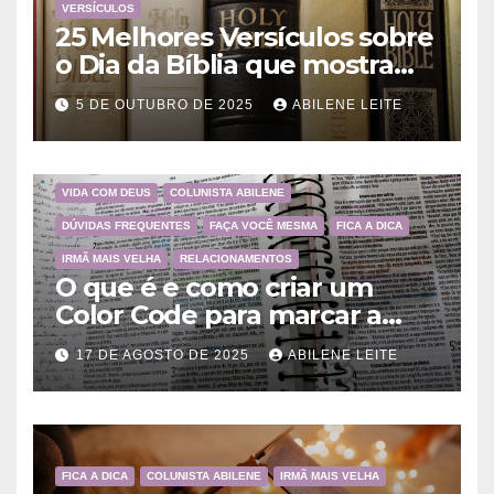
VERSÍCULOS
25 Melhores Versículos sobre
o Dia da Bíblia que mostram
a importância da Palavra de
5 DE OUTUBRO DE 2025
ABILENE LEITE
Deus
VIDA COM DEUS
COLUNISTA ABILENE
DÚVIDAS FREQUENTES
FAÇA VOCÊ MESMA
FICA A DICA
IRMÃ MAIS VELHA
RELACIONAMENTOS
O que é e como criar um
Color Code para marcar a
Bíblia?
17 DE AGOSTO DE 2025
ABILENE LEITE
FICA A DICA
COLUNISTA ABILENE
IRMÃ MAIS VELHA