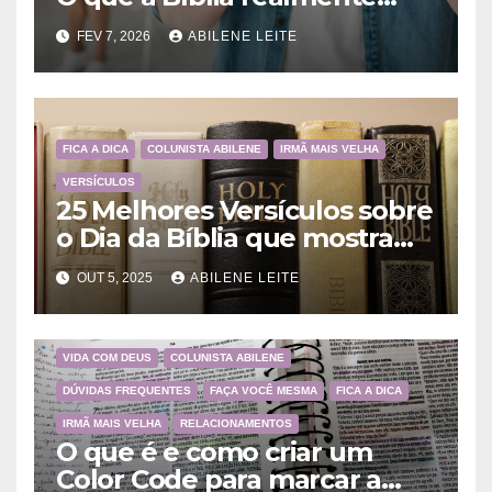
ensina
FEV 7, 2026
ABILENE LEITE
FICA A DICA
COLUNISTA ABILENE
IRMÃ MAIS VELHA
VERSÍCULOS
25 Melhores Versículos sobre
o Dia da Bíblia que mostram
a importância da Palavra de
OUT 5, 2025
ABILENE LEITE
Deus
VIDA COM DEUS
COLUNISTA ABILENE
DÚVIDAS FREQUENTES
FAÇA VOCÊ MESMA
FICA A DICA
IRMÃ MAIS VELHA
RELACIONAMENTOS
O que é e como criar um
Color Code para marcar a