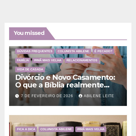
You missed
DÚVIDAS FREQUENTES
COLUNISTA ABILENE
É PECADO?
FAMÍLIA
IRMÃ MAIS VELHA
RELACIONAMENTOS
VIDA DE CASADA
Divórcio e Novo Casamento:
O que a Bíblia realmente
ensina
7 DE FEVEREIRO DE 2026
ABILENE LEITE
FICA A DICA
COLUNISTA ABILENE
IRMÃ MAIS VELHA