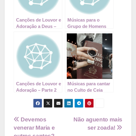
Canções de Louvor e
Músicas para o
Adoração a Deus –
Grupo de Homens
Parte 3
Canções de Louvor e
Músicas para cantar
Adoração – Parte 2
no Culto de Ceia
Navegação
Devemos
Não aguento mais
venerar Maria e
ser zoada!
de
outros santos?