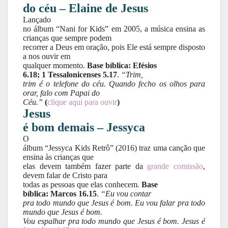
do céu – Elaine de Jesus
Lançado
no álbum “Nani for Kids” em 2005, a música ensina as
crianças que sempre podem
recorrer a Deus em oração, pois Ele está sempre disposto
a nos ouvir em
qualquer momento.
Base bíblica: Efésios
6.18; 1 Tessalonicenses 5.17
.
“Trim,
trim é o telefone do céu. Quando fecho os olhos para
orar, falo com Papai do
Céu.”
(
clique aqui para ouvir
)
Jesus
é bom demais – Jessyca
O
álbum “Jessyca Kids Retrô” (2016) traz uma canção que
ensina às crianças que
elas devem também fazer parte da
grande comissão
,
devem falar de Cristo para
todas as pessoas que elas conhecem.
Base
bíblica: Marcos 16.15
.
“Eu vou contar
pra todo mundo que Jesus é bom. Eu vou falar pra todo
mundo que Jesus é bom.
Vou espalhar pra todo mundo que Jesus é bom. Jesus é