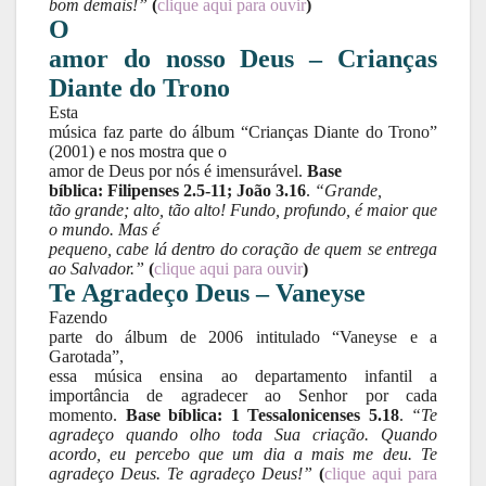
bom demais!”
(
clique aqui para ouvir
)
O
amor do nosso Deus – Crianças
Diante do Trono
Esta
música faz parte do álbum “Crianças Diante do Trono”
(2001) e nos mostra que o
amor de Deus por nós é imensurável.
Base
bíblica: Filipenses 2.5-11; João 3.16
.
“Grande,
tão grande; alto, tão alto! Fundo, profundo, é maior que
o mundo. Mas é
pequeno, cabe lá dentro do coração de quem se entrega
ao Salvador.”
(
clique aqui para ouvir
)
Te Agradeço Deus – Vaneyse
Fazendo
parte do álbum de 2006 intitulado “Vaneyse e a
Garotada”,
essa música ensina ao departamento infantil a
importância de agradecer ao Senhor por cada
momento.
Base bíblica: 1 Tessalonicenses 5.18
.
“Te
agradeço quando olho toda Sua criação. Quando
acordo, eu percebo que um dia a mais me deu. Te
agradeço Deus. Te agradeço Deus!”
(
clique aqui para