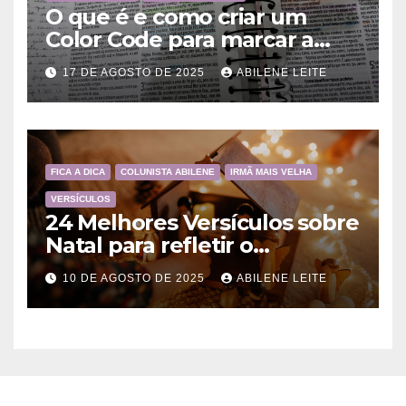
O que é e como criar um
Color Code para marcar a
Bíblia?
17 DE AGOSTO DE 2025
ABILENE LEITE
FICA A DICA
COLUNISTA ABILENE
IRMÃ MAIS VELHA
VERSÍCULOS
24 Melhores Versículos sobre
Natal para refletir o
Nascimento de Jesus
10 DE AGOSTO DE 2025
ABILENE LEITE