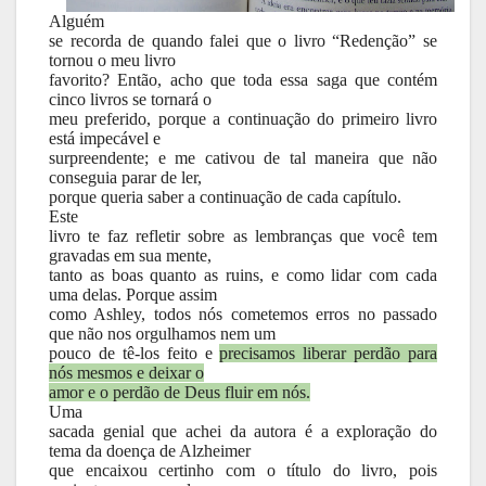
Alguém
se recorda de quando falei que o livro “Redenção” se
tornou o meu livro
favorito? Então, acho que toda essa saga que contém
cinco livros se tornará o
meu preferido, porque a continuação do primeiro livro
está impecável e
surpreendente; e me cativou de tal maneira que não
conseguia parar de ler,
porque queria saber a continuação de cada capítulo.
Este
livro te faz refletir sobre as lembranças que você tem
gravadas em sua mente,
tanto as boas quanto as ruins, e como lidar com cada
uma delas. Porque assim
como Ashley, todos nós cometemos erros no passado
que não nos orgulhamos nem um
pouco de tê-los feito e
precisamos liberar perdão para
nós mesmos e deixar o
amor e o perdão de Deus fluir em nós.
Uma
sacada genial que achei da autora é a exploração do
tema da doença de Alzheimer
que encaixou certinho com o título do livro, pois