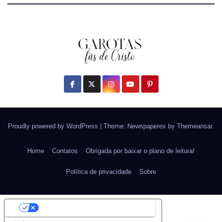
Proudly powered by WordPress
|
Theme: Newspaperex by
Themeansar
.
Home
Contatos
Obrigada por baixar o plano de leitura!
Política de privacidade
Sobre
Suas opções de privacidade