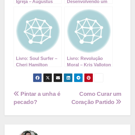
Igreja – Augustus
Desenvolvendo um
Nicodemus |
Estilo de Vida
#Resenha
Sobrenatural – Kris
Vallotton
Livro: Soul Surfer –
Livro: Revolução
Cheri Hamilton
Moral – Kris Valloton
Navegação
Pintar a unha é
Como Curar um
pecado?
Coração Partido
de
Post