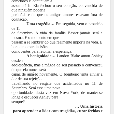
cometidos lá continuam a
assombrá-la. Ela fechou o seu coração, convencida de
que ninguém poderia
perdoá-la e de que os antigos amores estavam fora de
cogitação.
Uma tragédia…
Em seguida, vem o pesadelo
de 11
de Setembro. A vida da família Baxter jamais será a
mesma. É o momento em que
passam a se lembrar do que realmente importa na vida. É
hora de tomar decisões
comoventes para retomar a esperança.
A benignidade…
Landon Blake amou Ashley
desde a
adolescência, mas a mágoa de seu passado o convenceu
de que ela nunca será
capaz de amá-lo novamente. O bombeiro tenta aliviar a
dor de sua rejeição
trabalhando no resgate dos acidentados no 11 de
Setembro. Será essa uma nova
oportunidade, desta vez em Nova York, de manter-se
longe e esquecer Ashley para
sempre?
… Uma história
para aprender a lidar com tragédias, curar feridas e