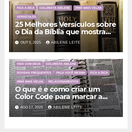
FICA A DICA
COLUNISTA ABILENE
IRMÃ MAIS VELHA
VERSÍCULOS
25 Melhores Versículos sobre
o Dia da Bíblia que mostram
a importância da Palavra de
OUT 5, 2025
ABILENE LEITE
Deus
VIDA COM DEUS
COLUNISTA ABILENE
DÚVIDAS FREQUENTES
FAÇA VOCÊ MESMA
FICA A DICA
IRMÃ MAIS VELHA
RELACIONAMENTOS
O que é e como criar um
Color Code para marcar a
Bíblia?
AGO 17, 2025
ABILENE LEITE