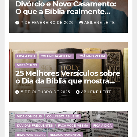
Divórcio e Novo Casamento:
O que a Bíblia realmente
ensina
7 DE FEVEREIRO DE 2026
ABILENE LEITE
FICA A DICA
COLUNISTA ABILENE
IRMÃ MAIS VELHA
VERSÍCULOS
25 Melhores Versículos sobre
o Dia da Bíblia que mostram
a importância da Palavra de
5 DE OUTUBRO DE 2025
ABILENE LEITE
Deus
VIDA COM DEUS
COLUNISTA ABILENE
DÚVIDAS FREQUENTES
FAÇA VOCÊ MESMA
FICA A DICA
IRMÃ MAIS VELHA
RELACIONAMENTOS