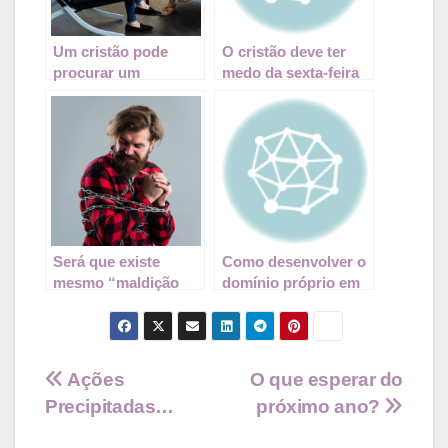
Um cristão pode
O cristão deve ter
procurar um
medo da sexta-feira
psicólogo e fazer
13?
terapia?
Será que existe
Como desenvolver o
mesmo “maldição
domínio próprio em
hereditária”?
minha vida?
Navegação
Ações
O que esperar do
Precipitadas…
próximo ano?
de