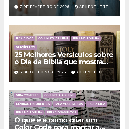
ensina
7 DE FEVEREIRO DE 2026
ABILENE LEITE
FICA A DICA
COLUNISTA ABILENE
IRMÃ MAIS VELHA
VERSÍCULOS
25 Melhores Versículos sobre
o Dia da Bíblia que mostram
a importância da Palavra de
5 DE OUTUBRO DE 2025
ABILENE LEITE
Deus
VIDA COM DEUS
COLUNISTA ABILENE
DÚVIDAS FREQUENTES
FAÇA VOCÊ MESMA
FICA A DICA
IRMÃ MAIS VELHA
RELACIONAMENTOS
O que é e como criar um
Color Code para marcar a