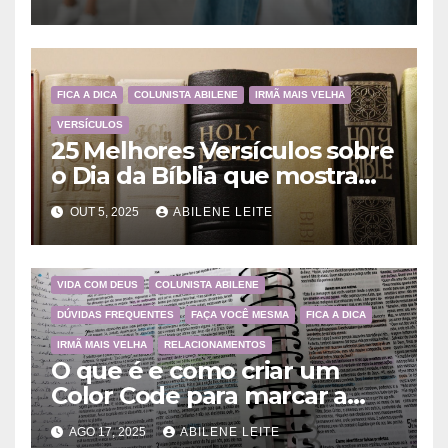
FICA A DICA
COLUNISTA ABILENE
IRMÃ MAIS VELHA
VERSÍCULOS
25 Melhores Versículos sobre
o Dia da Bíblia que mostram
a importância da Palavra de
OUT 5, 2025
ABILENE LEITE
Deus
VIDA COM DEUS
COLUNISTA ABILENE
DÚVIDAS FREQUENTES
FAÇA VOCÊ MESMA
FICA A DICA
IRMÃ MAIS VELHA
RELACIONAMENTOS
O que é e como criar um
Color Code para marcar a
Bíblia?
AGO 17, 2025
ABILENE LEITE