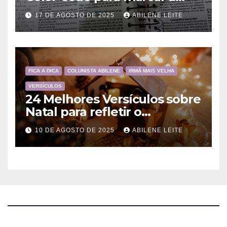
Bíblia?
17 DE AGOSTO DE 2025
ABILENE LEITE
FICA A DICA
COLUNISTA ABILENE
IRMÃ MAIS VELHA
VERSÍCULOS
24 Melhores Versículos sobre
Natal para refletir o
Nascimento de Jesus
10 DE AGOSTO DE 2025
ABILENE LEITE