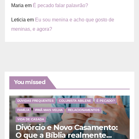
Maria
em
É pecado falar palavrão?
Leticia
em
Eu sou menina e acho que gosto de
meninas, e agora?
You missed
DÚVIDAS FREQUENTES
COLUNISTA ABILENE
É PECADO?
FAMÍLIA
IRMÃ MAIS VELHA
RELACIONAMENTOS
VIDA DE CASADA
Divórcio e Novo Casamento:
O que a Bíblia realmente