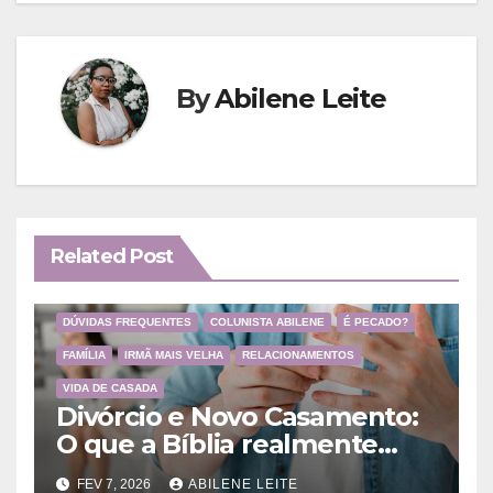
Post
By
Abilene Leite
Related Post
DÚVIDAS FREQUENTES
COLUNISTA ABILENE
É PECADO?
FAMÍLIA
IRMÃ MAIS VELHA
RELACIONAMENTOS
VIDA DE CASADA
Divórcio e Novo Casamento:
O que a Bíblia realmente
ensina
FEV 7, 2026
ABILENE LEITE