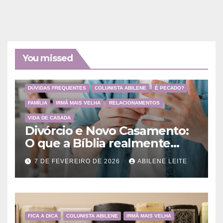
You missed
DÚVIDAS FREQUENTES
COLUNISTA ABILENE
É PECADO?
FAMÍLIA
IRMÃ MAIS VELHA
RELACIONAMENTOS
VIDA DE CASADA
Divórcio e Novo Casamento:
O que a Bíblia realmente
ensina
7 DE FEVEREIRO DE 2026
ABILENE LEITE
FICA A DICA
COLUNISTA ABILENE
IRMÃ MAIS VELHA