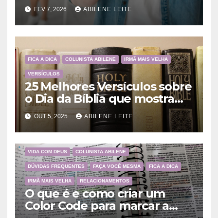
ensina
FEV 7, 2026
ABILENE LEITE
FICA A DICA
COLUNISTA ABILENE
IRMÃ MAIS VELHA
VERSÍCULOS
25 Melhores Versículos sobre
o Dia da Bíblia que mostram
a importância da Palavra de
OUT 5, 2025
ABILENE LEITE
Deus
VIDA COM DEUS
COLUNISTA ABILENE
DÚVIDAS FREQUENTES
FAÇA VOCÊ MESMA
FICA A DICA
IRMÃ MAIS VELHA
RELACIONAMENTOS
O que é e como criar um
Color Code para marcar a
Bíblia?