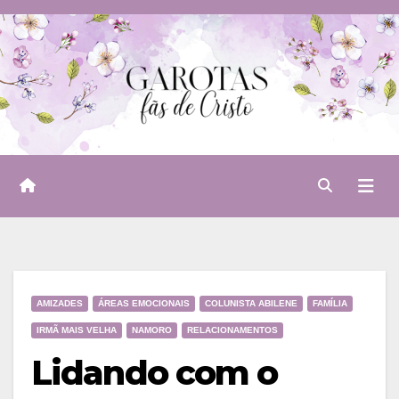
Skip
to
content
AMIZADES
ÁREAS EMOCIONAIS
COLUNISTA ABILENE
FAMÍLIA
IRMÃ MAIS VELHA
NAMORO
RELACIONAMENTOS
Lidando com o