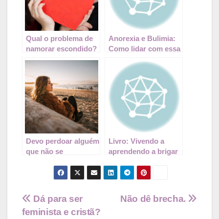
Qual o problema de
Anorexia e Bulimia:
namorar escondido?
Como lidar com essa
questão?
Devo perdoar alguém
Livro: Vivendo a
que não se
aprendendo a brigar
arrepende do que
– Sergio e Magali
fez?
Navegação
Dá para ser
Não dê brecha.
feminista e cristã?