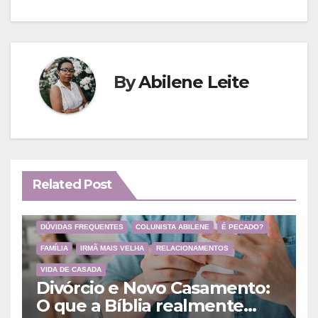
de
Post
By
Abilene Leite
Related Post
DÚVIDAS FREQUENTES
COLUNISTA ABILENE
É PECADO?
FAMÍLIA
IRMÃ MAIS VELHA
RELACIONAMENTOS
VIDA DE CASADA
Divórcio e Novo Casamento:
O que a Bíblia realmente