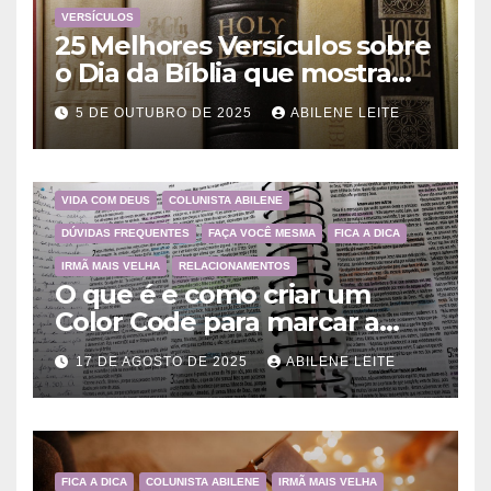
VERSÍCULOS
25 Melhores Versículos sobre
o Dia da Bíblia que mostram
a importância da Palavra de
5 DE OUTUBRO DE 2025
ABILENE LEITE
Deus
VIDA COM DEUS
COLUNISTA ABILENE
DÚVIDAS FREQUENTES
FAÇA VOCÊ MESMA
FICA A DICA
IRMÃ MAIS VELHA
RELACIONAMENTOS
O que é e como criar um
Color Code para marcar a
Bíblia?
17 DE AGOSTO DE 2025
ABILENE LEITE
FICA A DICA
COLUNISTA ABILENE
IRMÃ MAIS VELHA