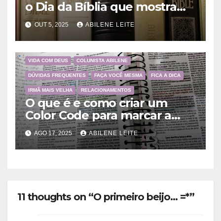
o Dia da Bíblia que mostram
a importância da Palavra de
OUT 5, 2025
ABILENE LEITE
Deus
VIDA COM DEUS
COLUNISTA ABILENE
DÚVIDAS FREQUENTES
FAÇA VOCÊ MESMA
FICA A DICA
IRMÃ MAIS VELHA
RELACIONAMENTOS
O que é e como criar um
Color Code para marcar a
Bíblia?
AGO 17, 2025
ABILENE LEITE
11 thoughts on “O primeiro beijo… =*”