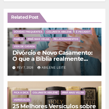
Related Post
DÚVIDAS FREQUENTES
COLUNISTA ABILENE
É PECADO?
FAMÍLIA
IRMÃ MAIS VELHA
RELACIONAMENTOS
VIDA DE CASADA
Divórcio e Novo Casamento:
O que a Bíblia realmente
ensina
FEV 7, 2026
ABILENE LEITE
FICA A DICA
COLUNISTA ABILENE
IRMÃ MAIS VELHA
VERSÍCULOS
25 Melhores Versículos sobre