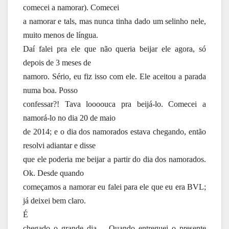
comecei a namorar). Comecei
a namorar e tals, mas nunca tinha dado um selinho nele,
muito menos de língua.
Daí falei pra ele que não queria beijar ele agora, só
depois de 3 meses de
namoro. Sério, eu fiz isso com ele. Ele aceitou a parada
numa boa. Posso
confessar?! Tava loooouca pra beijá-lo. Comecei a
namorá-lo no dia 20 de maio
de 2014; e o dia dos namorados estava chegando, então
resolvi adiantar e disse
que ele poderia me beijar a partir do dia dos namorados.
Ok. Desde quando
começamos a namorar eu falei para ele que eu era BVL;
já deixei bem claro.
É
chegado o grande dia… Quando entreguei o presente