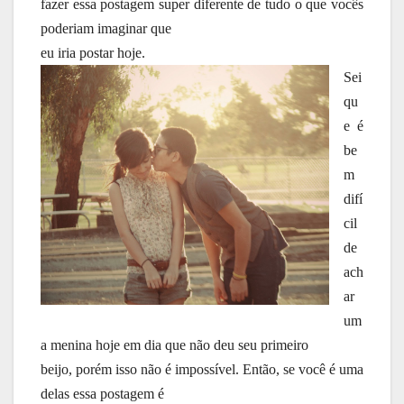
fazer essa postagem super diferente de tudo o que vocês
poderiam imaginar que
eu iria postar hoje.
Sei
qu
e é
be
m
difí
cil
de
ach
ar
um
a menina hoje em dia que não deu seu primeiro
beijo, porém isso não é impossível. Então, se você é uma
delas essa postagem é