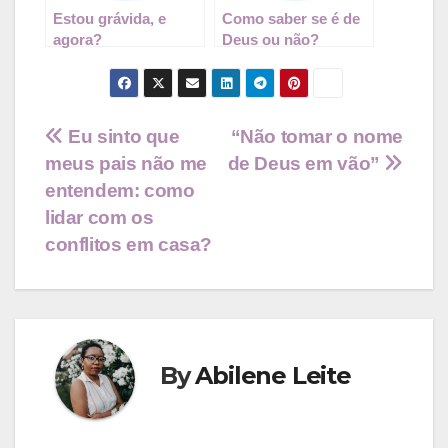
Estou grávida, e
Como saber se é de
agora?
Deus ou não?
Navegação
Eu sinto que
“Não tomar o nome
meus pais não me
de Deus em vão”
de
entendem: como
Post
lidar com os
conflitos em casa?
By
Abilene Leite