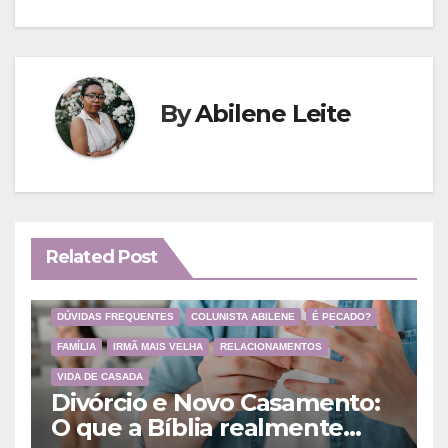
Post
By
Abilene Leite
Related Post
DÚVIDAS FREQUENTES
COLUNISTA ABILENE
É PECADO?
FAMÍLIA
IRMÃ MAIS VELHA
RELACIONAMENTOS
VIDA DE CASADA
Divórcio e Novo Casamento:
O que a Bíblia realmente