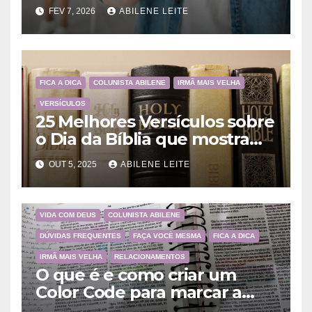
ensina
FEV 7, 2026
ABILENE LEITE
FICA A DICA
COLUNISTA ABILENE
IRMÃ MAIS VELHA
VERSÍCULOS
25 Melhores Versículos sobre
o Dia da Bíblia que mostram
a importância da Palavra de
OUT 5, 2025
ABILENE LEITE
Deus
VIDA COM DEUS
COLUNISTA ABILENE
DÚVIDAS FREQUENTES
FAÇA VOCÊ MESMA
FICA A DICA
IRMÃ MAIS VELHA
RELACIONAMENTOS
O que é e como criar um
Color Code para marcar a
Bíblia?