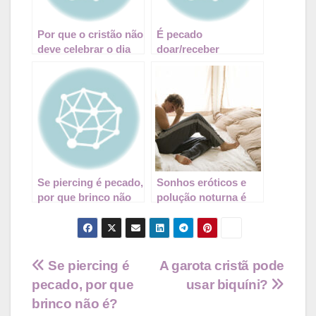
Por que o cristão não
É pecado
deve celebrar o dia
doar/receber
de finados?
sangue?
Se piercing é pecado,
Sonhos eróticos e
por que brinco não
polução noturna é
é?
pecado ou não?
Navegação
Se piercing é
A garota cristã pode
pecado, por que
usar biquíni?
de
brinco não é?