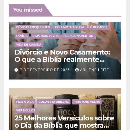
You missed
DÚVIDAS FREQUENTES
COLUNISTA ABILENE
É PECADO?
FAMÍLIA
IRMÃ MAIS VELHA
RELACIONAMENTOS
VIDA DE CASADA
Divórcio e Novo Casamento:
O que a Bíblia realmente
ensina
7 DE FEVEREIRO DE 2026
ABILENE LEITE
FICA A DICA
COLUNISTA ABILENE
IRMÃ MAIS VELHA
VERSÍCULOS
25 Melhores Versículos sobre
o Dia da Bíblia que mostram