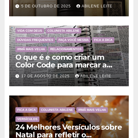
a importância da Palavra de
5 DE OUTUBRO DE 2025
ABILENE LEITE
Deus
VIDA COM DEUS
COLUNISTA ABILENE
DÚVIDAS FREQUENTES
FAÇA VOCÊ MESMA
FICA A DICA
IRMÃ MAIS VELHA
RELACIONAMENTOS
O que é e como criar um
Color Code para marcar a
Bíblia?
17 DE AGOSTO DE 2025
ABILENE LEITE
FICA A DICA
COLUNISTA ABILENE
IRMÃ MAIS VELHA
VERSÍCULOS
24 Melhores Versículos sobre
Natal para refletir o