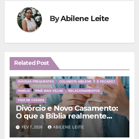
By
Abilene Leite
Related Post
DÚVIDAS FREQUENTES
COLUNISTA ABILENE
É PECADO?
FAMÍLIA
IRMÃ MAIS VELHA
RELACIONAMENTOS
VIDA DE CASADA
Divórcio e Novo Casamento:
O que a Bíblia realmente
ensina
FEV 7, 2026
ABILENE LEITE