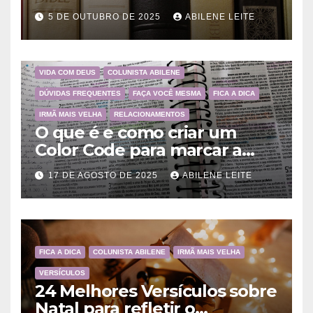
a importância da Palavra de
5 DE OUTUBRO DE 2025
ABILENE LEITE
Deus
VIDA COM DEUS
COLUNISTA ABILENE
DÚVIDAS FREQUENTES
FAÇA VOCÊ MESMA
FICA A DICA
IRMÃ MAIS VELHA
RELACIONAMENTOS
O que é e como criar um
Color Code para marcar a
Bíblia?
17 DE AGOSTO DE 2025
ABILENE LEITE
FICA A DICA
COLUNISTA ABILENE
IRMÃ MAIS VELHA
VERSÍCULOS
24 Melhores Versículos sobre
Natal para refletir o