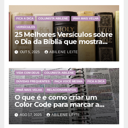
FICA A DICA
COLUNISTA ABILENE
IRMÃ MAIS VELHA
VERSÍCULOS
25 Melhores Versículos sobre
o Dia da Bíblia que mostram
a importância da Palavra de
OUT 5, 2025
ABILENE LEITE
Deus
VIDA COM DEUS
COLUNISTA ABILENE
DÚVIDAS FREQUENTES
FAÇA VOCÊ MESMA
FICA A DICA
IRMÃ MAIS VELHA
RELACIONAMENTOS
O que é e como criar um
Color Code para marcar a
Bíblia?
AGO 17, 2025
ABILENE LEITE