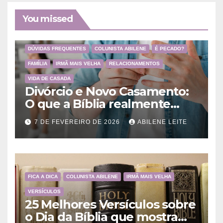
You missed
DÚVIDAS FREQUENTES
COLUNISTA ABILENE
É PECADO?
FAMÍLIA
IRMÃ MAIS VELHA
RELACIONAMENTOS
VIDA DE CASADA
Divórcio e Novo Casamento:
O que a Bíblia realmente
ensina
7 DE FEVEREIRO DE 2026
ABILENE LEITE
FICA A DICA
COLUNISTA ABILENE
IRMÃ MAIS VELHA
VERSÍCULOS
25 Melhores Versículos sobre
o Dia da Bíblia que mostram