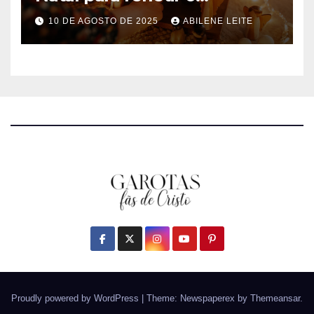
Nascimento de Jesus
10 DE AGOSTO DE 2025
ABILENE LEITE
Proudly powered by WordPress
|
Theme: Newspaperex by
Themeansar
.