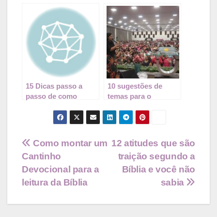
na escola
#Resenha
15 Dicas passo a
10 sugestões de
passo de como
temas para o
memorizar
Congresso de
versículos
Mulheres da sua
igreja
Navegação
Como montar um
12 atitudes que são
Cantinho
traição segundo a
de
Devocional para a
Bíblia e você não
Post
leitura da Bíblia
sabia