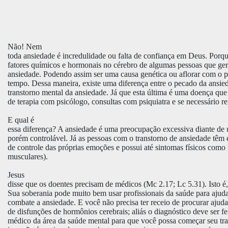
Não! Nem
toda ansiedade é incredulidade ou falta de confiança em Deus. Porq
fatores químicos e hormonais no cérebro de algumas pessoas que ger
ansiedade. Podendo assim ser uma causa genética ou aflorar com o p
tempo. Dessa maneira, existe uma diferença entre o pecado da ansie
transtorno mental da ansiedade. Já que esta última é uma doença que
de terapia com psicólogo, consultas com psiquiatra e se necessário r
E qual é
essa diferença? A ansiedade é uma preocupação excessiva diante de 
porém controlável. Já as pessoas com o transtorno de ansiedade têm 
de controle das próprias emoções e possui até sintomas físicos como
musculares).
Jesus
disse que os doentes precisam de médicos (Mc 2.17; Lc 5.31). Isto 
Sua soberania pode muito bem usar profissionais da saúde para ajud
combate a ansiedade. E você não precisa ter receio de procurar ajud
de disfunções de hormônios cerebrais; aliás o diagnóstico deve ser f
médico da área da saúde mental para que você possa começar seu tr