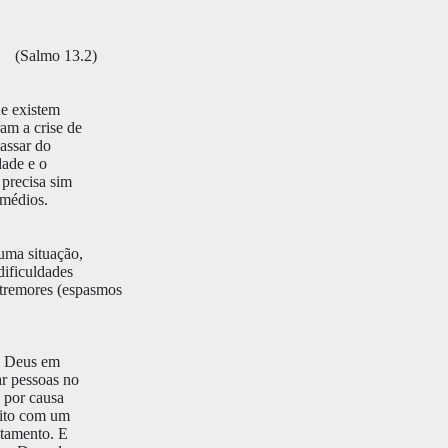
(Salmo 13.2)
ue existem
am a crise de
assar do
dade e o
 precisa sim
emédios.
uma situação,
dificuldades
 tremores (espasmos
é, Deus em
ar pessoas no
a por causa
eito com um
atamento. E