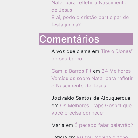
Natal para refletir o Nascimento
de Jesus
E aí, pode o cristão participar de
festa junina?
Comentários
A voz que clama
em
Tire o “Jonas”
do seu barco.
Camila Barros Fit
em
24 Melhores
Versículos sobre Natal para refletir
o Nascimento de Jesus
Jozivaldo Santos de Albuquerque
em
Os Melhores Traps Gospel que
você precisa conhecer
Maria
em
É pecado falar palavrão?
Leticia
em
Eu sou menina e acho