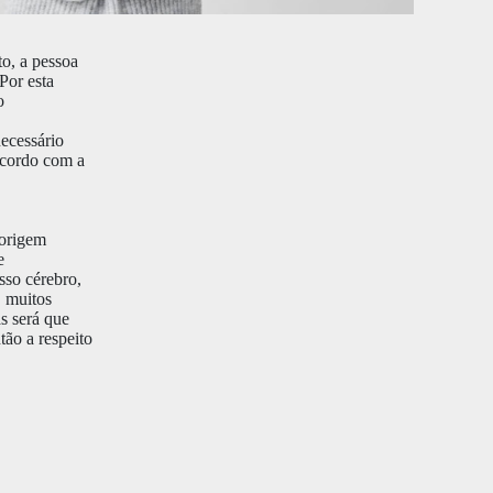
o, a pessoa
Por esta
o
necessário
acordo com a
 origem
e
sso cérebro,
, muitos
s será que
ão a respeito