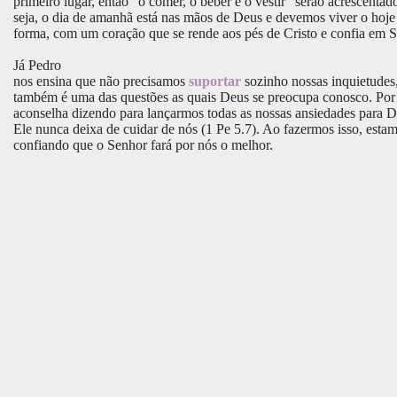
primeiro lugar, então “o comer, o beber e o vestir” serão acrescentad
seja, o dia de amanhã está nas mãos de Deus e devemos viver o hoje
forma, com um coração que se rende aos pés de Cristo e confia em S
Já Pedro
nos ensina que não precisamos
suportar
sozinho nossas inquietudes,
também é uma das questões as quais Deus se preocupa conosco. Por 
aconselha dizendo para lançarmos todas as nossas ansiedades para 
Ele nunca deixa de cuidar de nós (1 Pe 5.7). Ao fazermos isso, esta
confiando que o Senhor fará por nós o melhor.