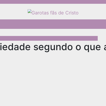
as frequentes
Fica a dica
Moda e Beleza
Desabafos, C
sas
Dúvidas frequentes
Irmã mais velha
Vida com Deus
siedade segundo o que 