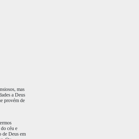
ansiosos, mas
idades a Deus
que provém de
sermos
 do céu e
no de Deus em