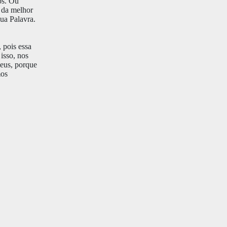
os. Ou
 da melhor
ua Palavra.
 pois essa
isso, nos
Deus, porque
mos