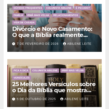
DÚVIDAS FREQUENTES
COLUNISTA ABILENE
É PECADO?
FAMÍLIA
IRMÃ MAIS VELHA
RELACIONAMENTOS
VIDA DE CASADA
Divórcio e Novo Casamento:
O que a Bíblia realmente
ensina
7 DE FEVEREIRO DE 2026
ABILENE LEITE
FICA A DICA
COLUNISTA ABILENE
IRMÃ MAIS VELHA
VERSÍCULOS
25 Melhores Versículos sobre
o Dia da Bíblia que mostram
a importância da Palavra de
5 DE OUTUBRO DE 2025
ABILENE LEITE
Deus