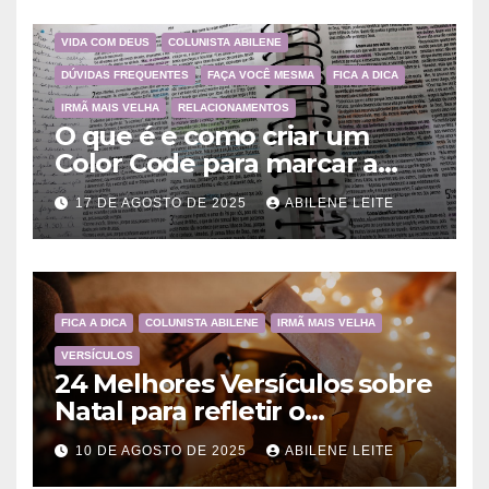
VIDA COM DEUS
COLUNISTA ABILENE
DÚVIDAS FREQUENTES
FAÇA VOCÊ MESMA
FICA A DICA
IRMÃ MAIS VELHA
RELACIONAMENTOS
O que é e como criar um
Color Code para marcar a
Bíblia?
17 DE AGOSTO DE 2025
ABILENE LEITE
FICA A DICA
COLUNISTA ABILENE
IRMÃ MAIS VELHA
VERSÍCULOS
24 Melhores Versículos sobre
Natal para refletir o
Nascimento de Jesus
10 DE AGOSTO DE 2025
ABILENE LEITE