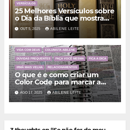
VERSÍCULOS
25 Melhores Versículos sobre
o Dia da Bíblia que mostram
a importância da Palavra de
OUT 5, 2025
ABILENE LEITE
Deus
VIDA COM DEUS
COLUNISTA ABILENE
DÚVIDAS FREQUENTES
FAÇA VOCÊ MESMA
FICA A DICA
IRMÃ MAIS VELHA
RELACIONAMENTOS
O que é e como criar um
Color Code para marcar a
Bíblia?
AGO 17, 2025
ABILENE LEITE
3 thoughts on “Se não for do meu