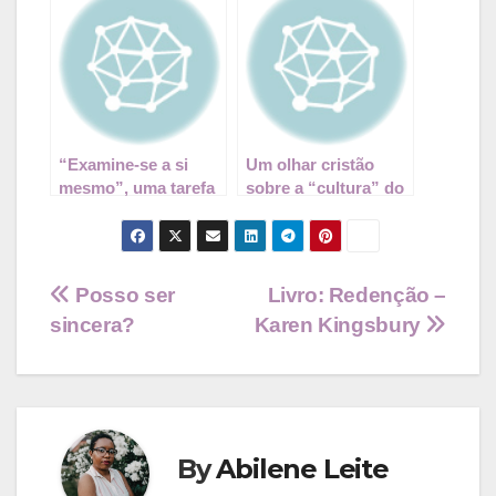
“Examine-se a si
Um olhar cristão
mesmo”, uma tarefa
sobre a “cultura” do
difícil e importante
cancelamento
Navegação
Posso ser
Livro: Redenção –
sincera?
Karen Kingsbury
de
Post
By
Abilene Leite