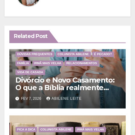
Related Post
DÚVIDAS FREQUENTES
COLUNISTA ABILENE
É PECADO?
FAMÍLIA
IRMÃ MAIS VELHA
RELACIONAMENTOS
VIDA DE CASADA
Divórcio e Novo Casamento:
O que a Bíblia realmente
ensina
FEV 7, 2026
ABILENE LEITE
FICA A DICA
COLUNISTA ABILENE
IRMÃ MAIS VELHA