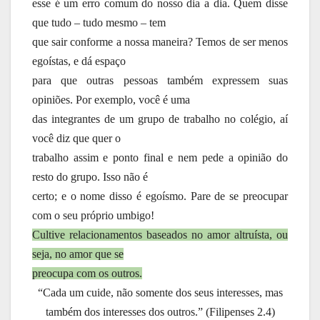
esse é um erro comum do nosso dia a dia. Quem disse
que tudo – tudo mesmo – tem
que sair conforme a nossa maneira? Temos de ser menos
egoístas, e dá espaço
para que outras pessoas também expressem suas
opiniões. Por exemplo, você é uma
das integrantes de um grupo de trabalho no colégio, aí
você diz que quer o
trabalho assim e ponto final e nem pede a opinião do
resto do grupo. Isso não é
certo; e o nome disso é egoísmo. Pare de se preocupar
com o seu próprio umbigo!
Cultive relacionamentos baseados no amor altruísta, ou
seja, no amor que se
preocupa com os outros.
“Cada um cuide, não somente dos seus interesses, mas
também dos interesses dos outros.” (Filipenses 2.4)