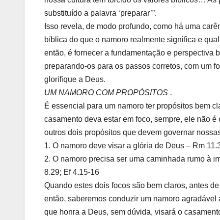
substituído a palavra ‘preparar’”.
Isso revela, de modo profundo, como há uma carên
bíblica do que o namoro realmente significa e qual
então, é fornecer a fundamentação e perspectiva
preparando-os para os passos corretos, com um f
glorifique a Deus.
UM NAMORO COM PROPÓSITOS
.
É essencial para um namoro ter propósitos bem cl
casamento deva estar em foco, sempre, ele não é 
outros dois propósitos que devem governar nossas
1.
O namoro deve visar a glória de Deus –
Rm 11.3
2.
O namoro precisa ser uma caminhada rumo à im
8.29; Ef 4.15-16
Quando estes dois focos são bem claros, antes de 
então, saberemos conduzir um namoro agradável
que honra a Deus, sem dúvida, visará o casamento