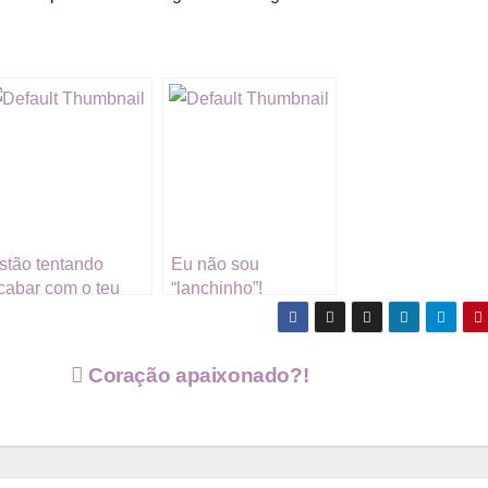
stão tentando
Eu não sou
cabar com o teu
“lanchinho”!
amoro…
Coração apaixonado?!