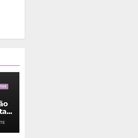
NTOS
tão
ta
ITE