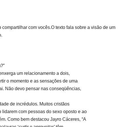
compartilhar com vocês.O texto fala sobre a visão de um
o.
m?”
enxerga um relacionamento a dois,
curtir o momento e as sensações de uma
rai. Não devo pensar nas conseqüências,
dade de incrédulos. Muitos cristãos
ao lidarem com pessoas do sexo oposto e ao
uém. Como bem destacou Jayro Cáceres, “A
alavras ‘curtir e aproveitar’ têm