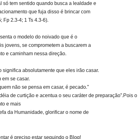
l só tem sentido quando busca a lealdade e
acionamento que fuja disso é brincar com
; Fp 2.3-4; 1 Ts 4.3-6).
esenta o modelo do noivado que é o
ois jovens, se comprometem a buscarem a
nto e caminham nessa direção.
significa absolutamente que eles irão casar.
m em se casar.
quem não se pensa em casar, é pecado.”
éia de curtição e acentua o seu caráter de preparação”.Pois o
to e mais
efa da Humanidade, glorificar o nome de
ar é preciso estar seguindo o Blog!