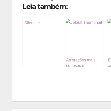
Leia também:
Silenciar
As orações mais
E
curiosas e
a
procuradas na
n
internet
Navegação
de
Post