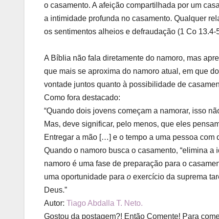
o casamento. A afeição compartilhada por um casa
a intimidade profunda no casamento. Qualquer rel
os sentimentos alheios e defraudação
(1 Co 13.4-5
A Bíblia não fala diretamente do namoro, mas apr
que mais se aproxima do namoro atual, em que d
vontade juntos quanto à possibilidade de casame
Como fora destacado:
“Quando dois jovens começam a namorar, isso não 
Mas, deve significar, pelo menos, que eles pensa
Entregar a mão […] e o tempo a uma pessoa com 
Quando o namoro busca o casamento, “elimina a id
namoro é uma fase de preparação para o casamen
uma oportunidade
para
o
exercício da suprema tar
Deus.”
Autor:
Tiago Abdalla T. Neto.
Gostou da postagem?! Então Comente! Para coment