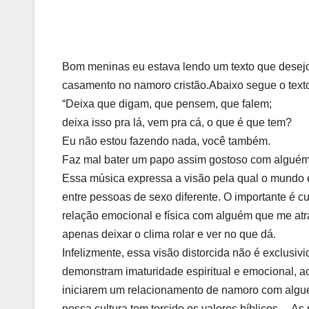
Bom meninas eu estava lendo um texto que desejo 
casamento no namoro cristão.Abaixo segue o text
“Deixa que digam, que pensem, que falem;
deixa isso pra lá, vem pra cá, o que é que tem?
Eu não estou fazendo nada, você também.
Faz mal bater um papo assim gostoso com algué
Essa música expressa a visão pela qual o mundo 
entre pessoas de sexo diferente. O importante é 
relação emocional e física com alguém que me at
apenas deixar o clima rolar e ver no que dá.
Infelizmente, essa visão distorcida não é exclusivi
demonstram imaturidade espiritual e emocional, 
iniciarem um relacionamento de namoro com alg
nossa cultura tem torcido os valores bíblicos… As p